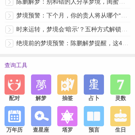
陈鹏解梦：别和错的人分享梦境，闺蜜算“错的人”吗？
梦境预警：下个月，你的贵人将从哪个“时空坐标”降临？
时来运转，梦境会‘暗示’？五种方式解锁好运将至的信号
绝境前的梦境预警：陈鹏解梦提醒，这4类梦千万别忽视！
查询工具
配对
解梦
抽签
占卜
灵数
万年历
查星座
塔罗
预言
生日