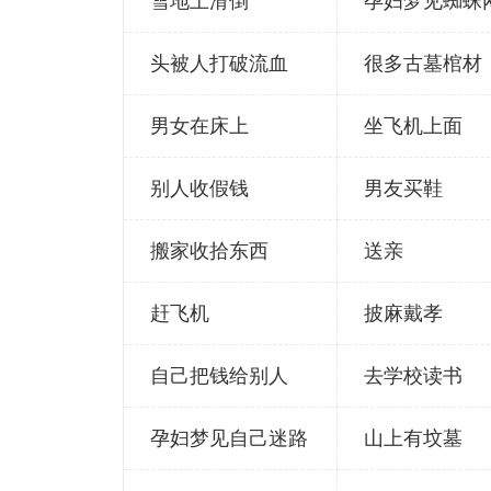
雪地上滑倒
孕妇梦见蜘蛛
头被人打破流血
很多古墓棺材
男女在床上
坐飞机上面
别人收假钱
男友买鞋
搬家收拾东西
送亲
赶飞机
披麻戴孝
自己把钱给别人
去学校读书
孕妇梦见自己迷路
山上有坟墓