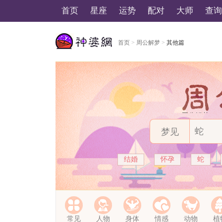
首页
星座
运势
配对
大师
查询
首页
>
周公解梦
>
其他篇
美国神婆星座网
周公解梦
梦见
结婚
怀孕
蛇
常见
人物
身体
情感
动物
植