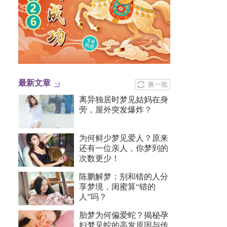
最新文章
换一批
离异独居时梦见姑妈在身
旁，屋外突发爆炸？
为何鲜少梦见爱人？原来
还有一位亲人，你梦到的
次数更少！
陈鹏解梦：别和错的人分
享梦境，闺蜜算“错的
人”吗？
胎梦为何偏爱蛇？揭秘孕
妇梦见蛇的高发原因与传