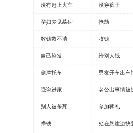
没有赶上火车
没穿裤子
孕妇梦见墓碑
抢劫
数钱数不清
收钱
自己染发
给别人钱
偷摩托车
男友开车出车
强盗进家
老公出事情被
别人被杀死
参加葬礼
挣钱