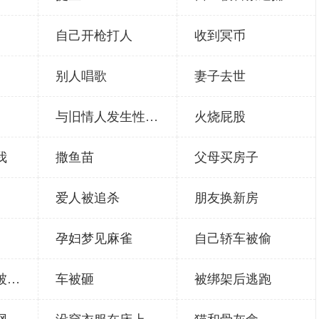
自己开枪打人
收到冥币
别人唱歌
妻子去世
与旧情人发生性关系
火烧屁股
我
撒鱼苗
父母买房子
爱人被追杀
朋友换新房
孕妇梦见麻雀
自己轿车被偷
儿子掉到河里被淹死
车被砸
被绑架后逃跑