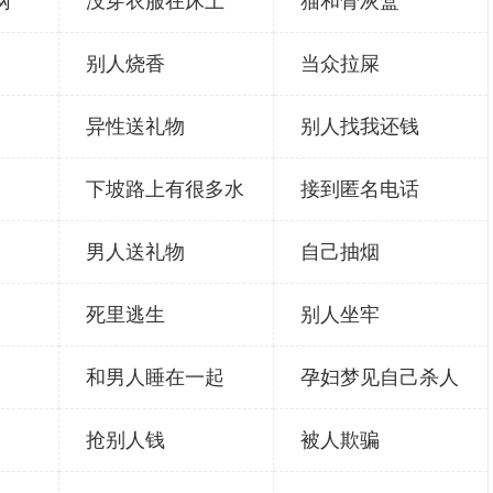
网
没穿衣服在床上
猫和骨灰盒
别人烧香
当众拉屎
异性送礼物
别人找我还钱
下坡路上有很多水
接到匿名电话
男人送礼物
自己抽烟
死里逃生
别人坐牢
和男人睡在一起
孕妇梦见自己杀人
抢别人钱
被人欺骗