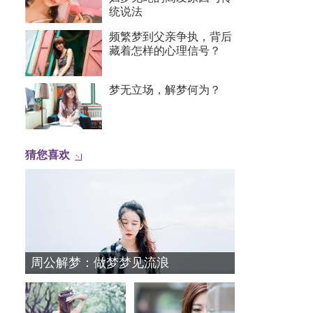
统说法
频繁梦到父亲争执，背后
藏着怎样的心理信号？
梦无立场，解梦何为？
猜您喜欢
周公解梦：做梦梦见流浪