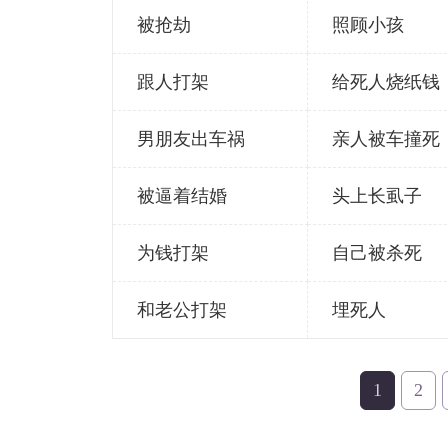
被抢劫
照顾小孩
跟人打架
给死人烧纸钱
男朋友出车祸
亲人被车撞死
被逼着结婚
头上长虱子
为钱打架
自己被杀死
和老公打架
埋死人
1
2