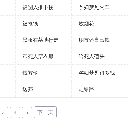
被别人推下楼
孕妇梦见火车
被抢钱
放烟花
黑夜在墓地行走
朋友还自己钱
帮死人穿衣服
给死人磕头
钱被偷
孕妇梦见很多钱
送葬
走错路
3
4
5
下一页