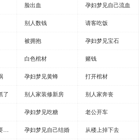
脸出血
孕妇梦见自己流血
别人数钱
请客吃饭
被拥抱
孕妇梦见宝石
白色棺材
赌钱
祸
孕妇梦见黄蜂
打开棺材
抓了
别人家装修新房
别人家奔丧
孕妇梦见吃糖
老公开车
处在悬崖边快要掉下去
孕妇梦见自己结婚
从楼上掉下去