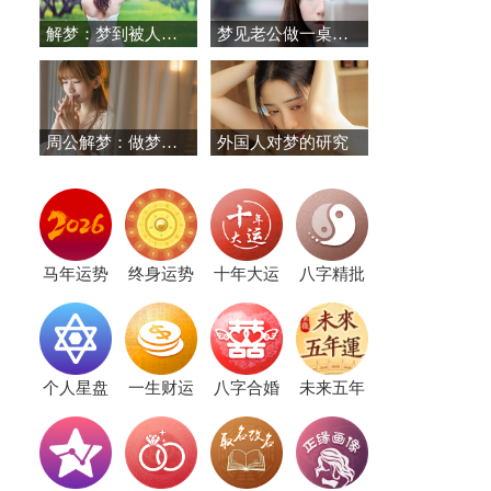
解梦：梦到被人追杀是怎么回事？
梦见老公做一桌好菜等她，她开心极了！梦境预示却指向老公有坎！
周公解梦：做梦梦见唱歌
外国人对梦的研究
马年运势
终身运势
十年大运
八字精批
个人星盘
一生财运
八字合婚
未来五年