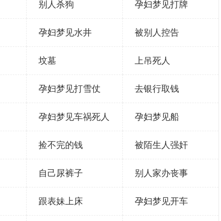
别人杀狗
孕妇梦见打牌
孕妇梦见水井
被别人控告
坟墓
上吊死人
孕妇梦见打雪仗
去银行取钱
孕妇梦见车祸死人
孕妇梦见船
捡不完的钱
被陌生人强奸
自己尿裤子
别人家办丧事
跟表妹上床
孕妇梦见开车