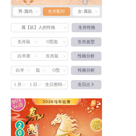
男-属鸡
生肖配对
女-属鼠
属【鼠】人的性格
生肖性格
生肖鼠
O型血
生肖血型
白羊座
生肖鼠
性格分析
生肖配对
白羊
鼠
O型
性格分析
1 月
1 日
生日密码
生日占卜