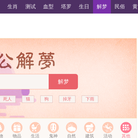
生肖
测试
血型
塔罗
生日
解梦
民俗
黄
解梦
死人
猫
狗
掉牙
下雨
物
物品
生活
鬼神
自然
建筑
活动
其他