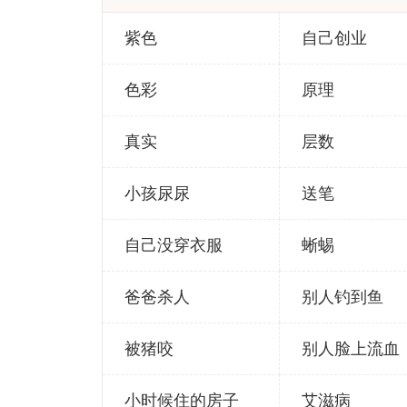
紫色
自己创业
色彩
原理
真实
层数
小孩尿尿
送笔
自己没穿衣服
蜥蜴
爸爸杀人
别人钓到鱼
被猪咬
别人脸上流血
小时候住的房子
艾滋病