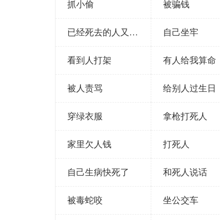
抓小偷
被骗钱
已经死去的人又死了
自己坐牢
看到人打架
有人给我算命
被人责骂
给别人过生日
穿绿衣服
拿枪打死人
家里欠人钱
打死人
自己生病快死了
和死人说话
被毒蛇咬
坐公交车