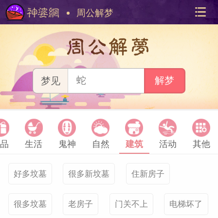
周公解梦
周公解梦
解梦
梦见
美国神
站内导
品
生活
鬼神
自然
建筑
活动
其他
好多坟墓
很多新坟墓
住新房子
很多坟墓
老房子
门关不上
电梯坏了