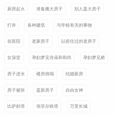
厨房起火
准备搬大房子
别人盖大房子
打井
各种建筑
与学校有关的事物
在医院
老家房子
以前住过的老房子
女澡堂
孕妇梦见寺庙和和尚
孕妇梦见桥
房子进水
楼房倒塌
结婚新房
房子被拆
盖新房子
自由女神
婆星座
航
比萨斜塔
埃菲尔铁塔
万里长城