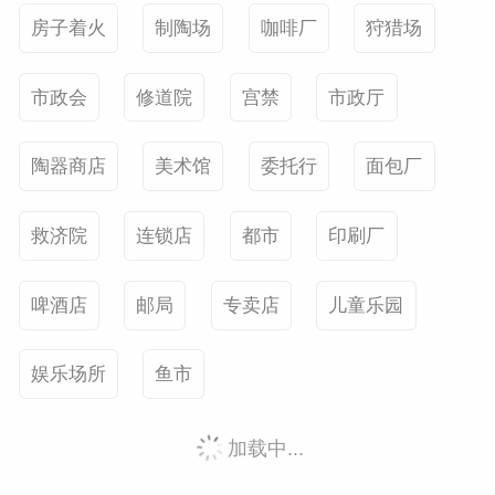
房子着火
制陶场
咖啡厂
狩猎场
市政会
修道院
宫禁
市政厅
陶器商店
美术馆
委托行
面包厂
救济院
连锁店
都市
印刷厂
啤酒店
邮局
专卖店
儿童乐园
娱乐场所
鱼市
加载中...