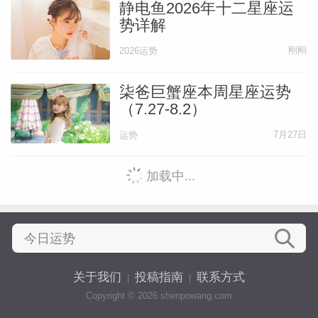
静电鱼2026年十二星座运
势详解
刚刚
2026运势
柒爸巨蟹座本周星座运势
（7.27-8.2）
7月27日
运势
加载中...
关于我们
投稿指南
联系方式
|
|
Copyright © 2026 shenpowang.com