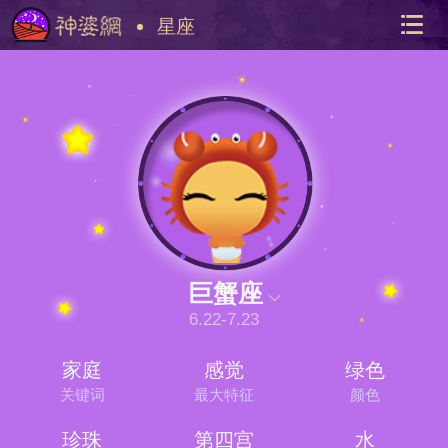
星座
美国神
站内导
巨蟹座
6.22-7.23
家庭
感觉
绿色
关键词
最大特征
颜色
珍珠
第四宫
水