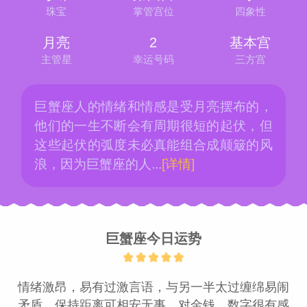
珠宝
掌管宫位
四象性
月亮
2
基本宫
主管星
幸运号码
三方宫
巨蟹座人的情绪和情感是受月亮摆布的，
他们的一生不断会有周期很短的起伏，但
这些起伏的弧度未必真能组合成颠簸的风
浪，因为巨蟹座的人...
[详情]
巨蟹座今日运势
婆星座
航
情绪激昂，易有过激言语，与另一半太过缠绵易闹
矛盾，保持距离可相安无事。对金钱、数字很有感