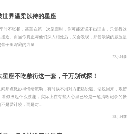
被世界温柔以待的星座
蝎平时不张扬，甚至在第一次见面时，你可能还说不出理由，只觉得这
以接近。而当你真正与他们深入相处后，又会发现，那份淡淡的威压是
骨子里深藏的力量...
22小时前
大星座不吃敷衍这一套，千万别试探！
之间那点微妙得情绪流动，有时候不用对方把话说破。话说回来，敷衍
，看似没起什么波澜，实际上在有些人心里已经是一笔清晰记录的帐
不是爱计较，而是对...
28小时前