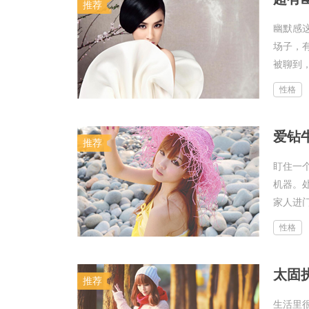
推荐
幽默感
场子，
被聊到，
性格
爱钻
推荐
盯住一
机器。
家人进门
性格
太固
推荐
生活里