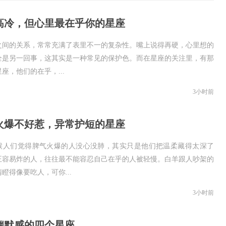
高冷，但心里最在乎你的星座
之间的关系，常常充满了表里不一的复杂性。嘴上说得再硬，心里想的
全是另一回事，这其实是一种常见的保护色。而在星座的关注里，有那
座，他们的在乎，...
3小时前
火爆不好惹，异常护短的星座
候人们觉得脾气火爆的人没心没肺，其实只是他们把温柔藏得太深了
正容易炸的人，往往最不能容忍自己在乎的人被轻慢。白羊跟人吵架的
瞪得像要吃人，可你...
3小时前
幽默感的四个星座