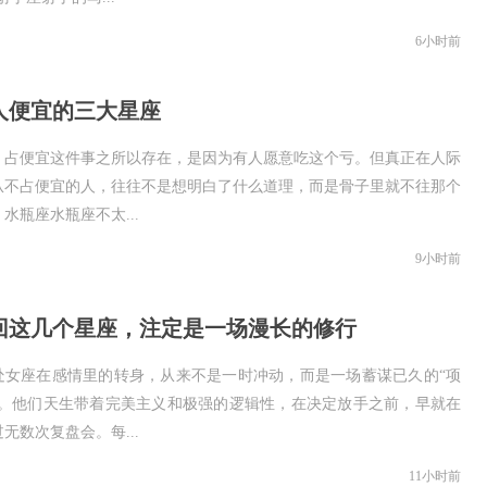
6小时前
人便宜的三大星座
，占便宜这件事之所以存在，是因为有人愿意吃这个亏。但真正在人际
从不占便宜的人，往往不是想明白了什么道理，而是骨子里就不往那个
水瓶座水瓶座不太...
9小时前
回这几个星座，注定是一场漫长的修行
处女座在感情里的转身，从来不是一时冲动，而是一场蓄谋已久的“项
”。他们天生带着完美主义和极强的逻辑性，在决定放手之前，早就在
无数次复盘会。每...
11小时前