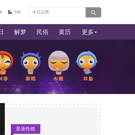
藏
导航
日
解梦
民俗
黄历
更多
座
摩羯座
水瓶座
双鱼座
星座性格