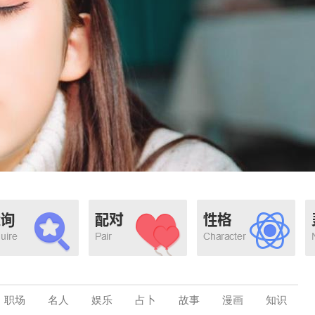
职场
名人
娱乐
占卜
故事
漫画
知识