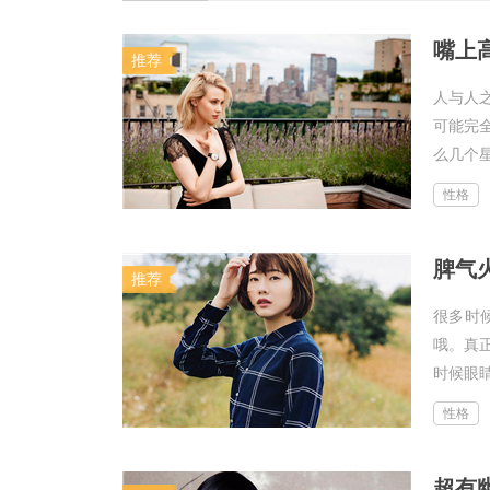
嘴上
推荐
人与人
可能完
么几个星
性格
脾气
推荐
很多时
哦。真
时候眼睛
性格
超有