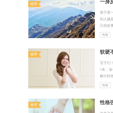
一身
推荐
骨子里
别人越
己的处事
性格
软硬
推荐
宝子们
1名：
般讨好他
性格
性格
推荐