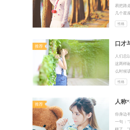
易把路
几个星座
性格
口才
推荐
人们总
这两样
么时候该
性格
人称
推荐
你身边
一句：
样了。”