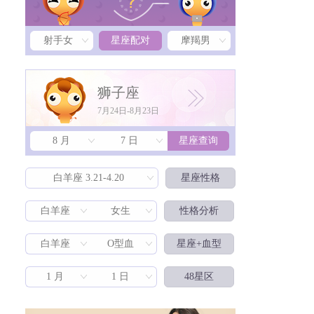
射手女
星座配对
摩羯男
狮子座
7月24日-8月23日
8 月
7 日
星座查询
星座配对
白羊座 3.21-4.20
星座性格
白羊座
女生
性格分析
白羊座
O型血
星座+血型
1 月
1 日
48星区