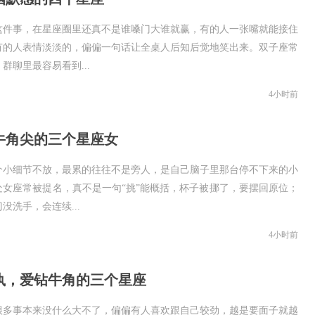
这件事，在星座圈里还真不是谁嗓门大谁就赢，有的人一张嘴就能接住
有的人表情淡淡的，偏偏一句话让全桌人后知后觉地笑出来。双子座常
群聊里最容易看到...
4小时前
牛角尖的三个星座女
个小细节不放，最累的往往不是旁人，是自己脑子里那台停不下来的小
处女座常被提名，真不是一句“挑”能概括，杯子被挪了，要摆回原位；
没洗手，会连续...
4小时前
执，爱钻牛角的三个星座
很多事本来没什么大不了，偏偏有人喜欢跟自己较劲，越是要面子就越