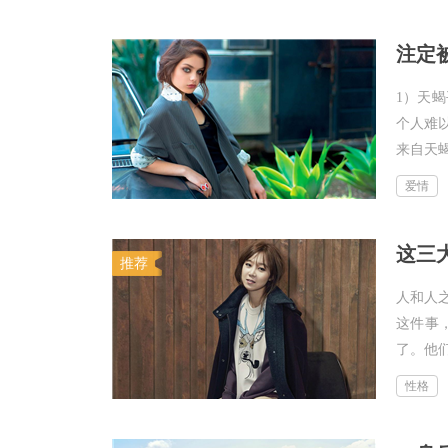
注定
1）天
个人难
来自天蝎
爱情
这三
推荐
人和人
这件事
了。他们
性格