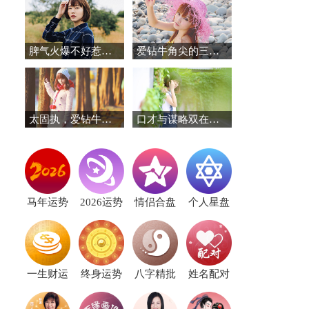
脾气火爆不好惹，异常护短的星座
爱钻牛角尖的三个星座女
太固执，爱钻牛角的三个星座
口才与谋略双在线！这三个星座赢在起跑线
马年运势
2026运势
情侣合盘
个人星盘
一生财运
终身运势
八字精批
姓名配对