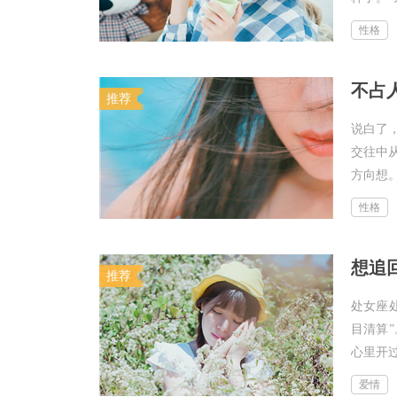
性格
不占
推荐
说白了
交往中
方向想。
性格
想追
推荐
处女座
目清算
心里开过
爱情