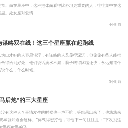
走窄。而在星座中，这种把体面看得比舒坦更重要的人，往往集中在这
里。处女座对爱情...
4小时前
与谋略双在线！这三个星座赢在起跑线
以为口才好的人容易轻浮，有谋略的人又显得深沉，但偏偏有些人能把
融合得恰到好处。他们说话滴水不漏，脑子转得比嘴还快，永远知道什
说什么，什么时候...
5小时前
“马后炮”的三大星座
有没有这种人？事情发生的时候他一声不吭，等结果出来了，他悠悠来
“我早就知道会这样。”你气得想打他，可他下一句往往是：“下次别这
射手座射手的马...