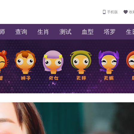
手机版
收
师
查询
生肖
测试
血型
塔罗
生
狮子座
处女座
天秤座
天蝎座
射手