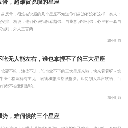
反骨，超难被说服的星座
一身反骨，很难被说服的几个星座不知道你们身边有没有这样一类人：
是安排、劝说，他们心底抵触感越强。自我意识特别强，心里有一套自
准则，外人三言两...
28小时前
不吃无人能左右，谁也拿捏不了的三大星座
！软硬不吃，油盐不进，谁也拿不下的三大星座来啦，快来看看呀～第
金牛座性格沉稳有主见，底线和想法都很坚决。即使别人温言软语、百
们都不会受到影响...
28小时前
强势，难伺候的三个星座