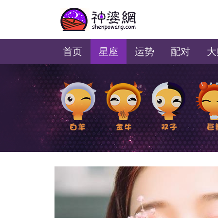
美国神婆星座网
首页
星座
运势
配对
大
白羊座
金牛座
双子座
巨蟹座