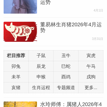
运势
4月1日
董易林生肖猪2026年4月运
势
3月31日
栏目推荐
子鼠
丑牛
寅虎
卯兔
辰龙
巳蛇
午马
未羊
申猴
酉鸡
戌狗
亥猪
生肖运程
专题频道
更多...
水玲师傅：属猪人2026年4