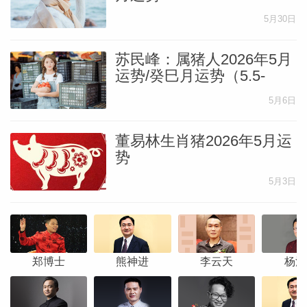
5月30日
苏民峰：属猪人2026年5月
运势/癸巳月运势（5.5-
6.4）
5月6日
董易林生肖猪2026年5月运
势
5月3日
郑博士
熊神进
李云天
杨清