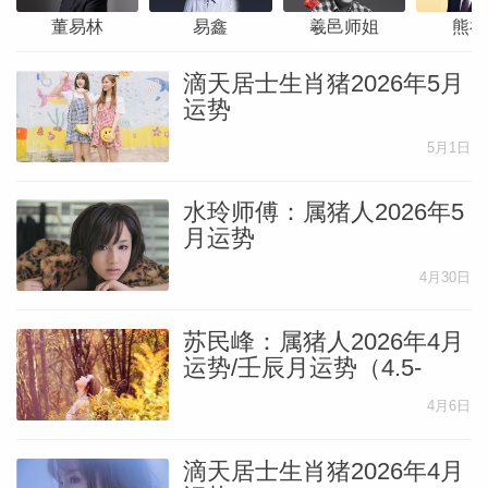
董易林
易鑫
羲邑师姐
熊神
滴天居士生肖猪2026年5月
运势
5月1日
水玲师傅：属猪人2026年5
月运势
4月30日
苏民峰：属猪人2026年4月
运势/壬辰月运势（4.5-
5.4）
4月6日
滴天居士生肖猪2026年4月