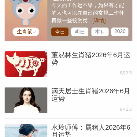
今天的工作运不错，如果有才能
的人也可以在自己的常规工作外
网
再做一些投资类...
[详情]
2026
生肖鼠
今日
明日
本月
董易林生肖猪2026年6月运
势
6月3日
滴天居士生肖猪2026年6月
运势
6月1日
水玲师傅：属猪人2026年6
月运势