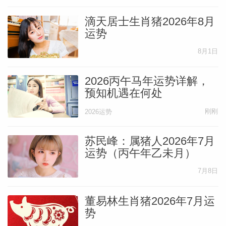
滴天居士生肖猪2026年8月
运势
8月1日
2026丙午马年运势详解，
预知机遇在何处
刚刚
2026运势
苏民峰：属猪人2026年7月
运势（丙午年乙未月）
7月8日
婆星座
航
董易林生肖猪2026年7月运
势