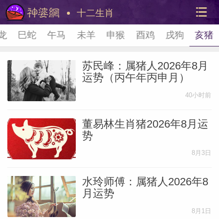
十二生肖
龙
巳蛇
午马
未羊
申猴
酉鸡
戌狗
亥猪
苏民峰：属猪人2026年8月
运势（丙午年丙申月）
40小时前
董易林生肖猪2026年8月运
美国神
势
站内导
8月3日
水玲师傅：属猪人2026年8
月运势
8月1日