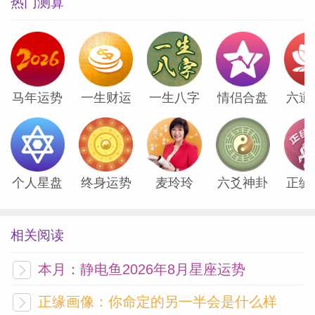
热门测算
马年运势
一生财运
一生八字
情侣合盘
六道
个人星盘
终身运势
麦玲玲
六爻神卦
正缘
相关阅读
本月：静电鱼2026年8月星座运势
正缘画像：你命定的另一半会是什么样