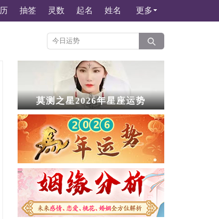
历
抽签
灵数
起名
姓名
更多
莫测之星2026年星座运势