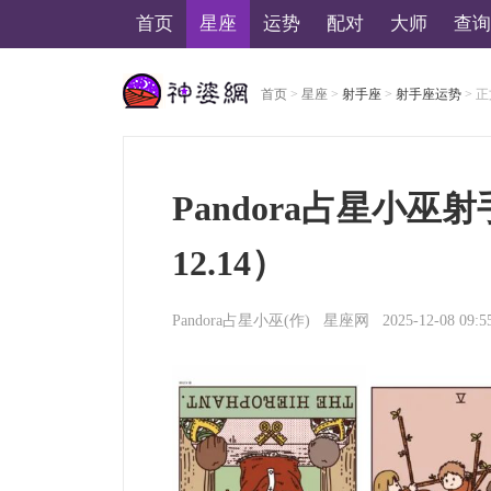
首页
星座
运势
配对
大师
查询
首页
>
星座
>
射手座
>
射手座运势
> 
美国神婆星座网
Pandora占星小巫
12.14）
Pandora占星小巫
(作)
星座网
2025-12-08 09:5