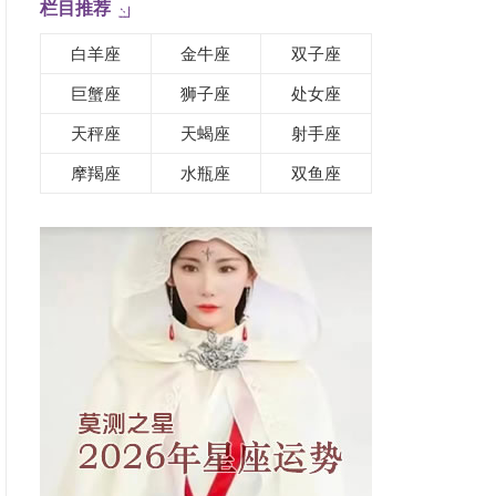
栏目推荐
白羊座
金牛座
双子座
巨蟹座
狮子座
处女座
天秤座
天蝎座
射手座
摩羯座
水瓶座
双鱼座