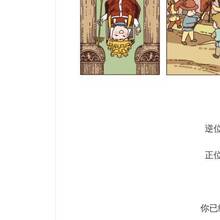
逆
正
你已