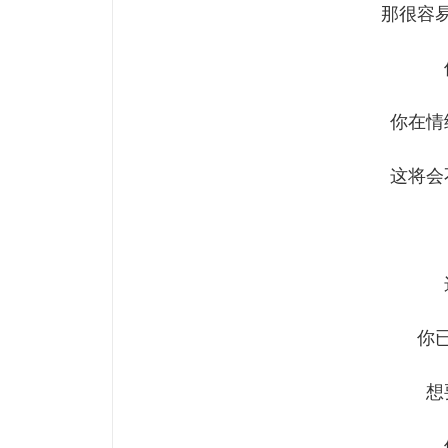
那很容
你在情
这将会
你
想