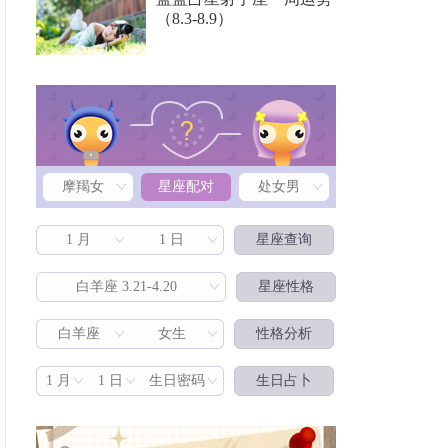
（8.3-8.9）
摩羯女
星座配对
处女男
1 月
1 日
星座查询
白羊座 3.21-4.20
星座性格
白羊座
女生
性格分析
星座配对
1 月
1 日
生日密码
生日占卜