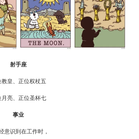
射手座
位教皇、正位权杖五
位月亮、正位圣杯七
事业
经意识到在工作时，