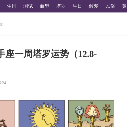
生肖
测试
血型
塔罗
生日
解梦
民俗
黄
正文
射手座一周塔罗运势（12.8-
5:24