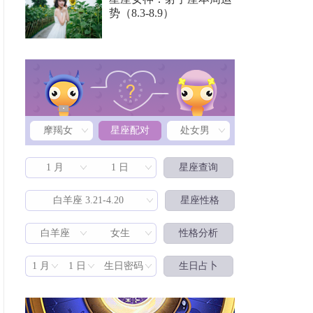
势（8.3-8.9）
摩羯女
星座配对
处女男
1 月
1 日
星座查询
白羊座 3.21-4.20
星座性格
白羊座
女生
性格分析
星座配对
1 月
1 日
生日密码
生日占卜