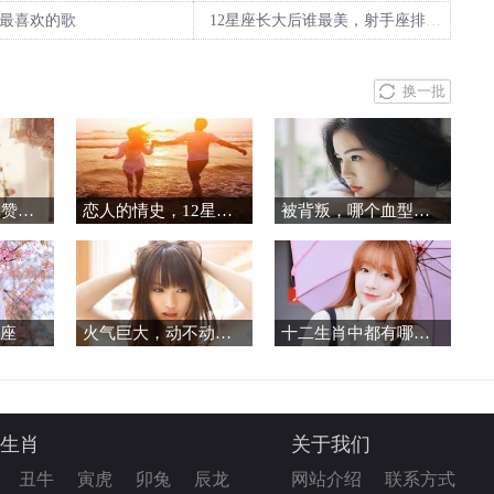
最喜欢的歌
12星座长大后谁最美，射手座排第几
换一批
12星座谁最爱点赞别人朋友圈
恋人的情史，12星座真的不会在意吗？（上）
被背叛，哪个血型女会是最后一个知道的人？
座
火气巨大，动不动就吵架的生肖
十二生肖中都有哪些人会遭到人设上面的质疑呢？
生肖
关于我们
丑牛
寅虎
卯兔
辰龙
网站介绍
联系方式