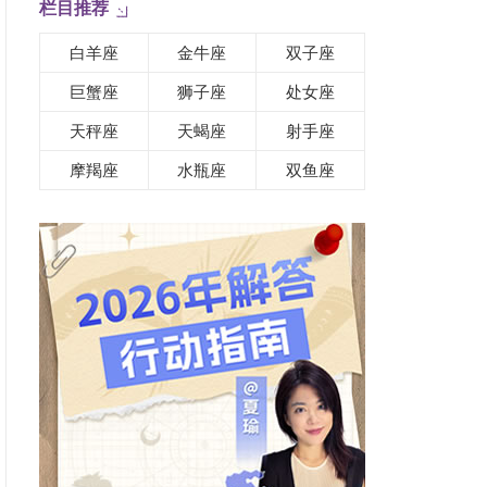
栏目推荐
白羊座
金牛座
双子座
巨蟹座
狮子座
处女座
天秤座
天蝎座
射手座
摩羯座
水瓶座
双鱼座