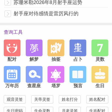
苏珊米勒2026年8月射手座运势
射手座对待感情是雷厉风行的
查询工具
配对
解梦
抽签
占卜
灵数
万年历
查星座
塔罗
预言
生日
观音灵签
关帝灵签
姓名打分
姓名配对
生日密码
生命灵数
月老灵签
生肖配对