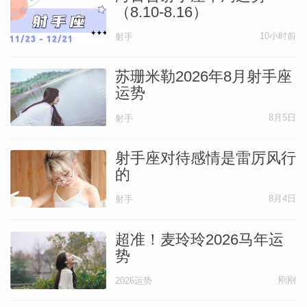
（8.10-8.16）
10小时前
射手
苏珊米勒2026年8月射手座
运势
8月5日
射手
射手座对待感情是雷厉风行
的
8月4日
射手
超准！麦玲玲2026马年运
势
刚刚
2026运势