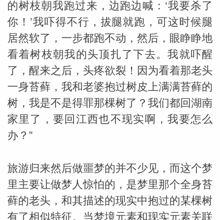
的树枝朝我跑过来，边跑边喊：‘我要杀了
你！’我吓得不行，拔腿就跑，可这时候腿
网
居然软了，一步都跑不动，然后，眼睁睁地
看着树枝朝我的头顶扎了下去。我就吓醒
了，醒来之后，头疼欲裂！因为看着那老头
一身苔藓，我和老婆抱过树皮上满满苔藓的
树，我是不是得罪那棵树了？我们都回湖南
家里了，要回江西也不现实啊，我要怎么
办？”
旅游归来然后做噩梦的并不少见，而这个梦
里主要让做梦人惊怕的，是梦里那个全身苔
藓的老头，和其描述的现实中抱过的某棵树
有了相似特征。当梦境元素和现实元素关联