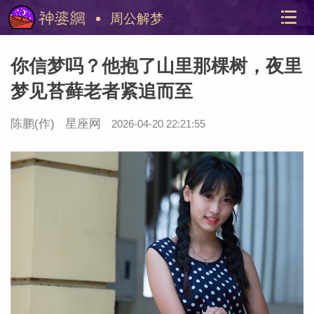
周公解梦
你信梦吗？他抱了山里那棵树，夜里
梦见苔藓老者紧追而至
陈鹏
(作)
星座网
2026-04-20 22:21:55
美国神
站内导