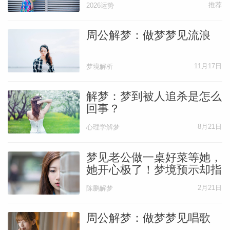
推荐
2026运势
周公解梦：做梦梦见流浪
11月17日
梦境解析
解梦：梦到被人追杀是怎么
回事？
8月21日
心理学解梦
梦见老公做一桌好菜等她，
她开心极了！梦境预示却指
向老公有坎！
2月21日
陈鹏解梦
周公解梦：做梦梦见唱歌