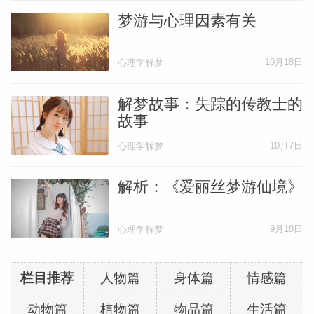
梦游与心理因素有关
10月18日
心理学解梦
解梦故事：失踪的传教士的
故事
10月7日
心理学解梦
解析：《爱丽丝梦游仙境》
9月18日
心理学解梦
栏目推荐
人物篇
身体篇
情感篇
动物篇
植物篇
物品篇
生活篇