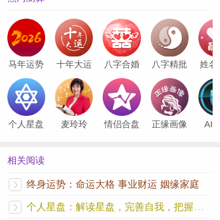
全面配合解决，解析噩梦可以到位，解决噩
梦问题也可以到位。
他的梦的解析和他的问题很快解决。
马年运势
十年大运
八字合婚
八字精批
姓名
本文作者
陈鹏
梦心理分析师
个人星盘
麦玲玲
情侣合盘
正缘画像
AI
相关阅读
终身运势：命运大格 事业财运 姻缘家庭
个人星盘：解读星盘，完善自我，把握未来