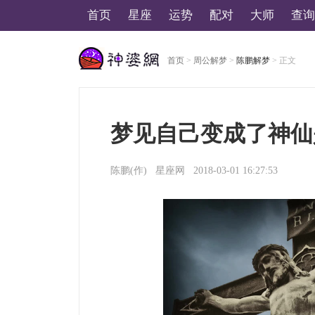
首页
星座
运势
配对
大师
查询
首页
>
周公解梦
>
陈鹏解梦
> 正文
美国神婆星座网
梦见自己变成了神仙
陈鹏
(作)
星座网
2018-03-01 16:27:53