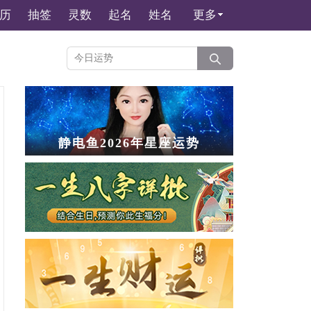
历
抽签
灵数
起名
姓名
更多
静电鱼2026年星座运势