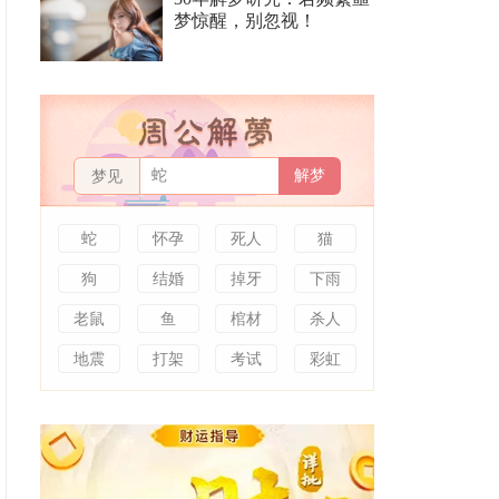
梦惊醒，别忽视！
解梦
梦见
蛇
怀孕
死人
猫
狗
结婚
掉牙
下雨
老鼠
鱼
棺材
杀人
地震
打架
考试
彩虹
解梦