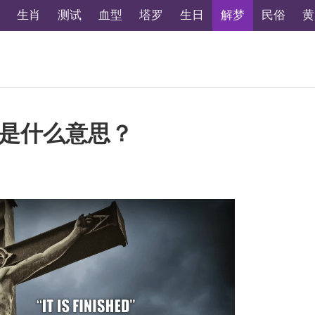
生肖
测试
血型
塔罗
生日
解梦
民俗
黄
是什么意思？