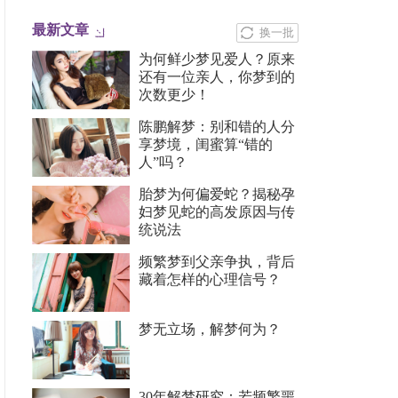
最新文章
换一批
为何鲜少梦见爱人？原来
还有一位亲人，你梦到的
次数更少！
陈鹏解梦：别和错的人分
享梦境，闺蜜算“错的
人”吗？
胎梦为何偏爱蛇？揭秘孕
妇梦见蛇的高发原因与传
统说法
频繁梦到父亲争执，背后
藏着怎样的心理信号？
梦无立场，解梦何为？
30年解梦研究：若频繁噩