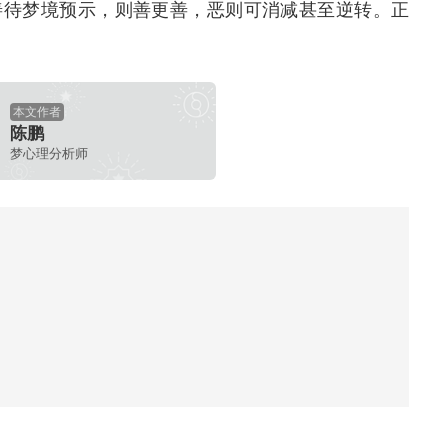
善待梦境预示，则善更善，恶则可消减甚至逆转。正
本文作者
陈鹏
梦心理分析师