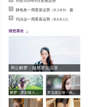
判答2026年8月星座运势
静电鱼一周星座运势（8.3-8.9） 拨云见日，废墟上的理性重构
玛法达一周星座运势（8.6-8.12）
猜您喜欢
周公解梦：做梦梦见流浪
解梦：梦到被人追杀是怎么回事？
梦见老公做一桌好菜等她，她开心极了！梦境预示却指向老公有坎！