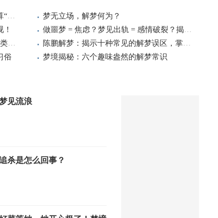
陈鹏解梦：别和错的人分享梦境，闺蜜算“错的人”吗？
梦无立场，解梦何为？
视！
做噩梦 = 焦虑？梦见出轨 = 感情破裂？揭秘解梦圈五大常见陷阱
绝境前的梦境预警：陈鹏解梦提醒，这4类梦千万别忽视！
陈鹏解梦：揭示十种常见的解梦误区，掌握专业解梦方法
习俗
梦境揭秘：六个趣味盎然的解梦常识
梦见流浪
追杀是怎么回事？