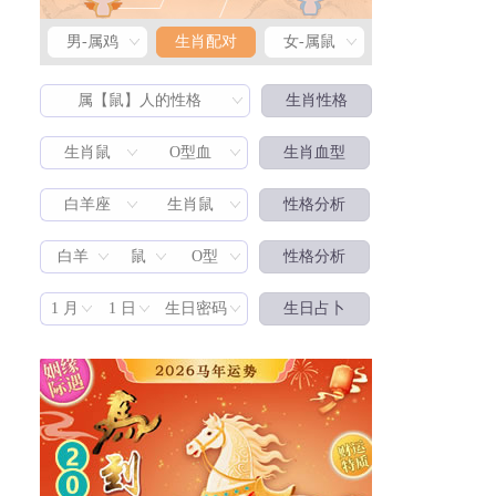
男-属鸡
生肖配对
女-属鼠
属【鼠】人的性格
生肖性格
生肖鼠
O型血
生肖血型
白羊座
生肖鼠
性格分析
生肖配对
白羊
鼠
O型
性格分析
1 月
1 日
生日密码
生日占卜