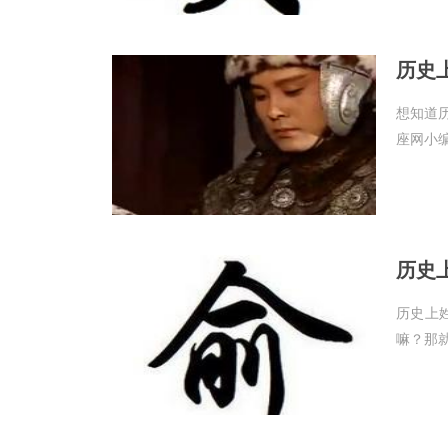
历史
想知道
座网小
历史
历史上
嘛？那