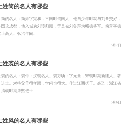
上姓简的名人有哪些
姓简的名人：简雍字宪和，三国时蜀国人。他自少年时就与刘备交好，
备围攻成都，他入城劝刘璋归顺，于是被刘备拜为昭德将军。简芳字德
上高人。弘治年间...
5月7日
上姓裘的名人有哪些
姓裘的名人：裘仲：汉朝名人。裘万顷：字元量，宋朝时期新建人。著
，进士。对待父母很孝顺，学问也很大。作过江西抚干。裘琏：浙江省
清朝时期康熙进士...
5月6日
上姓凤的名人有哪些