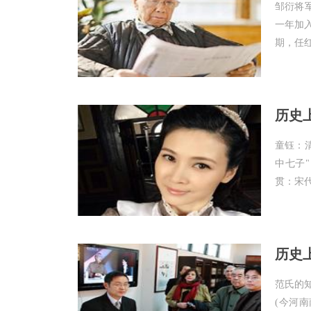
邹衍将
一年加
期，任红
历史
童钰：
中七子
贯：宋代太
历史
范氏的
(今河