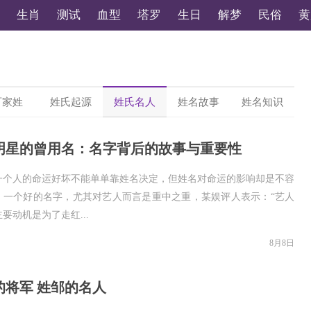
生肖
测试
血型
塔罗
生日
解梦
民俗
黄
百家姓
姓氏起源
姓氏名人
姓名故事
姓名知识
明星的曾用名：名字背后的故事与重要性
一个人的命运好坏不能单单靠姓名决定，但姓名对命运的影响却是不容
。一个好的名字，尤其对艺人而言是重中之重，某娱评人表示：“艺人
要动机是为了走红...
8月8日
的将军 姓邹的名人