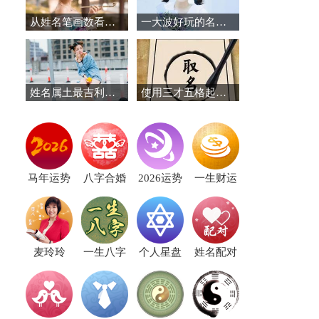
从姓名笔画数看人生吉凶，赶紧来数
一大波好玩的名字来袭，你的名字旺你吗？
姓名属土最吉利的五十个字
使用三才五格起名的正确打开方式！
马年运势
八字合婚
2026运势
一生财运
麦玲玲
一生八字
个人星盘
姓名配对