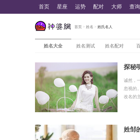
首页
星座
运势
配对
大师
查询
首页
>
姓名
>
姓氏名人
美国神婆星座网
姓名大全
姓名测试
姓名配对
探秘
诚然，
忽视的
改名的主
姓邹