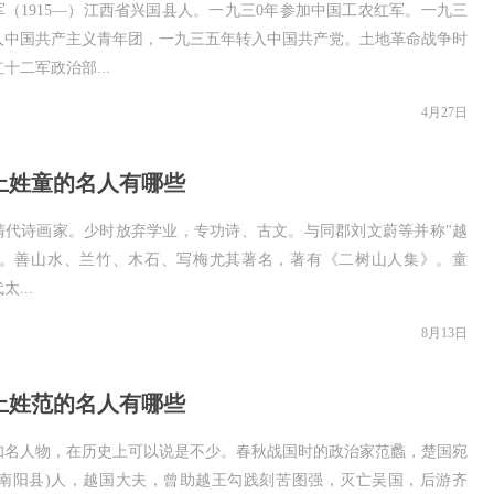
军（1915—）江西省兴国县人。一九三0年参加中国工农红军。一九三
入中国共产主义青年团，一九三五年转入中国共产党。土地革命战争时
十二军政治部...
4月27日
上姓童的名人有哪些
清代诗画家。少时放弃学业，专功诗、古文。与同郡刘文蔚等并称"越
"。善山水、兰竹、木石、写梅尤其著名，著有《二树山人集》。童
...
8月13日
上姓范的名人有哪些
知名人物，在历史上可以说是不少。春秋战国时的政治家范蠡，楚国宛
南南阳县)人，越国大夫，曾助越王勾践刻苦图强，灭亡吴国，后游齐