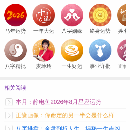
马年运势
十年大运
八字姻缘
终身运势
姓名
八字精批
麦玲玲
一生财运
事业详批
正缘
相关阅读
本月：静电鱼2026年8月星座运势
正缘画像：你命定的另一半会是什么样
八字排盘：全盘剖析人生，揭秘一生吉凶