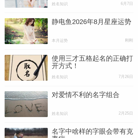
6月7日
姓名知识
静电鱼2026年8月星座运势
刚刚
本月运势
使用三才五格起名的正确打
开方式！
7月26日
姓名知识
对爱情不利的名字组合
2月25日
姓名知识
名字中啥样的字眼会带有克