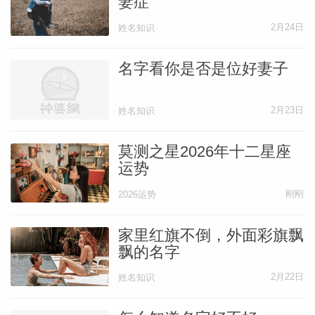
妻症
2月24日
姓名知识
名字看你是否是位好妻子
2月23日
姓名知识
莫测之星2026年十二星座
运势
刚刚
2026运势
家里红旗不倒，外面彩旗飘
飘的名字
2月22日
姓名知识