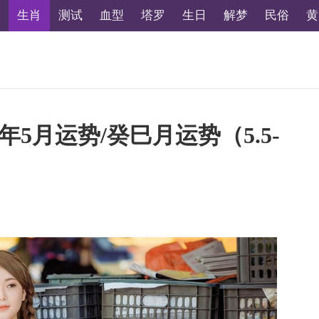
生肖
测试
血型
塔罗
生日
解梦
民俗
黄
年5月运势/癸巳月运势（5.5-