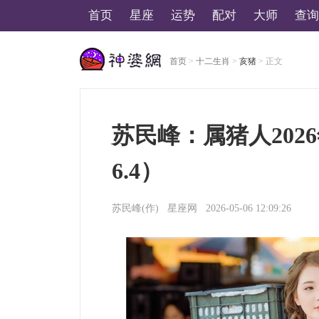
首页
星座
运势
配对
大师
查询
首页
>
十二生肖
>
亥猪
> 正文
美国神婆星座网
苏民峰：属猪人2026
6.4）
苏民峰(作)
星座网
2026-05-06 12:09:26