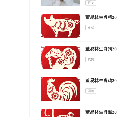
辰龙
董易林生肖猪20
亥猪
董易林生肖狗20
戌狗
董易林生肖鸡20
酉鸡
董易林生肖猴20