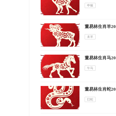
申猴
董易林生肖羊20
未羊
董易林生肖马20
午马
董易林生肖蛇20
巳蛇