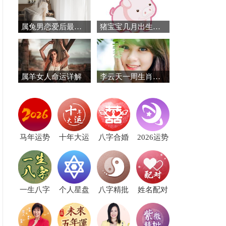
属兔男恋爱后最反感什么？别作！
猪宝宝几月出生好，2019年猪宝宝几月出生最好
属羊女人命运详解
李云天一周生肖鼠运势（3.12-3.18）
马年运势
十年大运
八字合婚
2026运势
一生八字
个人星盘
八字精批
姓名配对