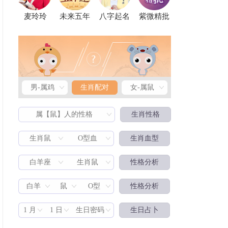
麦玲玲
未来五年
八字起名
紫微精批
男-属鸡
生肖配对
女-属鼠
属【鼠】人的性格
生肖性格
生肖鼠
O型血
生肖血型
白羊座
生肖鼠
性格分析
生肖配对
白羊
鼠
O型
性格分析
1 月
1 日
生日密码
生日占卜