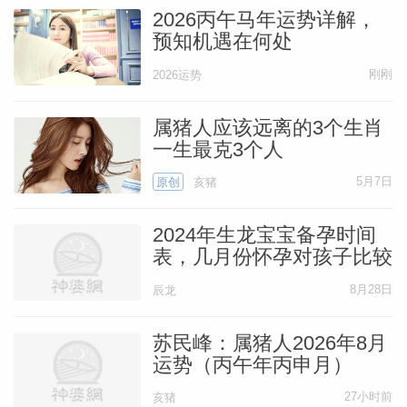
2026丙午马年运势详解，
预知机遇在何处
刚刚
2026运势
属猪人应该远离的3个生肖
一生最克3个人
5月7日
原创
亥猪
2024年生龙宝宝备孕时间
表，几月份怀孕对孩子比较
好
8月28日
辰龙
苏民峰：属猪人2026年8月
运势（丙午年丙申月）
27小时前
亥猪