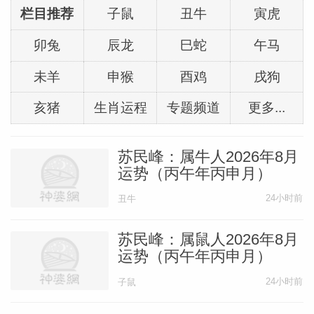
栏目推荐
子鼠
丑牛
寅虎
卯兔
辰龙
巳蛇
午马
未羊
申猴
酉鸡
戌狗
亥猪
生肖运程
专题频道
更多...
苏民峰：属牛人2026年8月
运势（丙午年丙申月）
24小时前
丑牛
苏民峰：属鼠人2026年8月
运势（丙午年丙申月）
24小时前
子鼠