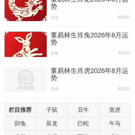
势
8月3日
辰龙
董易林生肖兔2026年8月运
势
8月3日
卯兔
董易林生肖虎2026年8月运
势
8月3日
寅虎
栏目推荐
子鼠
丑牛
寅虎
卯兔
辰龙
巳蛇
午马