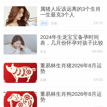
属猪人应该远离的3个生肖
一生最克3个人
5月7日
原创
亥猪
2024年生龙宝宝备孕时间
表，几月份怀孕对孩子比较
好
8月28日
辰龙
董易林生肖猪2026年8月运
势
8月3日
亥猪
董易林生肖狗2026年8月运
势