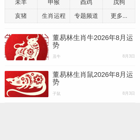
未羊
申猴
酉鸡
戌狗
亥猪
生肖运程
专题频道
更多...
董易林生肖牛2026年8月运
势
8月3日
丑牛
董易林生肖鼠2026年8月运
势
8月3日
子鼠
水玲师傅：属猪人2026年8
月运势
8月1日
亥猪