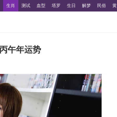
生肖
测试
血型
塔罗
生日
解梦
民俗
黄
6丙午年运势