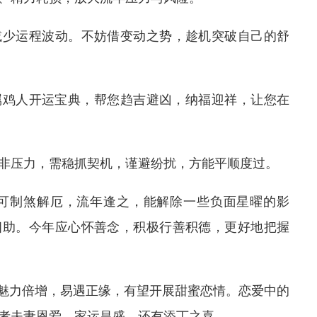
减少运程波动。不妨借变动之势，趁机突破自己的舒
年属鸡人开运宝典，帮您趋吉避凶，纳福迎祥，让您在
非压力，需稳抓契机，谨避纷扰，方能平顺度过。
，可制煞解厄，流年逢之，能解除一些负面星曜的影
相助。今年应心怀善念，积极行善积德，更好地把握
人魅力倍增，易遇正缘，有望开展甜蜜恋情。恋爱中的
者夫妻恩爱，家运昌盛，还有添丁之喜。