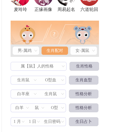
麦玲玲
正缘画像
周易起名
六道轮回
男-属鸡
生肖配对
女-属鼠
属【鼠】人的性格
生肖性格
生肖鼠
O型血
生肖血型
白羊座
生肖鼠
性格分析
生肖配对
白羊
鼠
O型
性格分析
1 月
1 日
生日密码
生日占卜