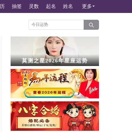
历
抽签
灵数
起名
姓名
更多
莫测之星2026年星座运势