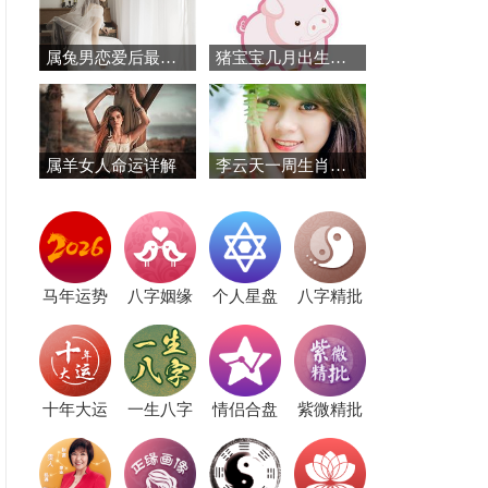
属兔男恋爱后最反感什么？别作！
猪宝宝几月出生好，2019年猪宝宝几月出生最好
属羊女人命运详解
李云天一周生肖鼠运势（3.12-3.18）
马年运势
八字姻缘
个人星盘
八字精批
十年大运
一生八字
情侣合盘
紫微精批