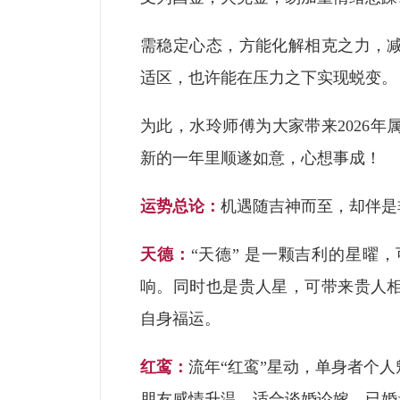
需稳定心态，方能化解相克之力，
适区，也许能在压力之下实现蜕变。
为此，水玲师傅为大家带来2026
新的一年里顺遂如意，心想事成！
运势总论：
机遇随吉神而至，却伴是
天德：
“天德” 是一颗吉利的星曜
响。同时也是贵人星，可带来贵人
自身福运。
红鸾：
流年“红鸾”星动，单身者个
朋友感情升温，适合谈婚论嫁。已婚