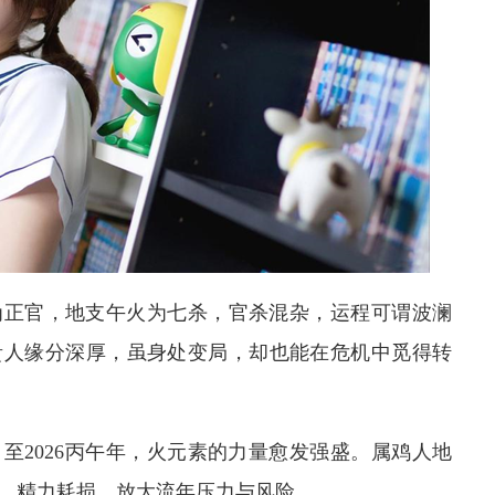
火为正官，地支午火为七杀，官杀混杂，运程可谓波澜
贵人缘分深厚，虽身处变局，却也能在危机中觅得转
，至2026丙午年，火元素的力量愈发强盛。属鸡人地
、精力耗损，放大流年压力与风险。