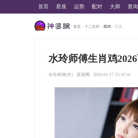
首页
星座
运势
配对
大师
查询
首页
>
十二生肖
>
酉鸡
> 正文
美国神婆星座网
水玲师傅生肖鸡202
水玲师傅
(作)
星座网
2026-01-17 23:10:18