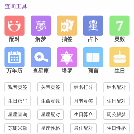
查询工具
配对
解梦
抽签
占卜
灵数
万年历
查星座
塔罗
预言
生日
观音灵签
关帝灵签
姓名打分
姓名配对
生日密码
生命灵数
月老灵签
生肖配对
星座查询
星座配对
生日算命
周公解梦
苏珊米勒
星座性格
最佳配对
生日性格