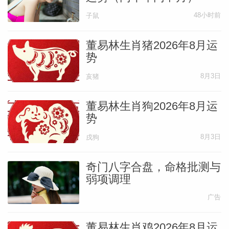
48小时前
子鼠
董易林生肖猪2026年8月运
势
8月3日
亥猪
董易林生肖狗2026年8月运
势
8月3日
戌狗
奇门八字合盘，命格批测与
弱项调理
广告
董易林生肖鸡2026年8月运