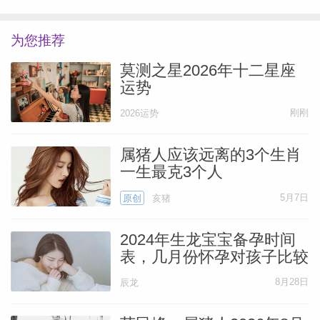
为您推荐
莫测之星2026年十二星座
运势
刚刚
2026运势
属猪人应该远离的3个生肖
一生最克3个人
5月7日
原创
亥猪
2024年生龙宝宝备孕时间
表，几月份怀孕对孩子比较
好
8月28日
辰龙