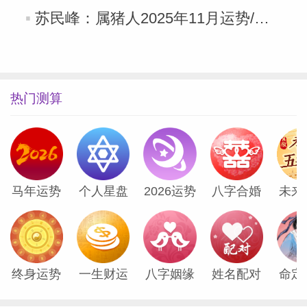
苏民峰：属猪人2025年11月运势/丁亥月运势（11.7-12.6）
热门测算
马年运势
个人星盘
2026运势
八字合婚
未来
终身运势
一生财运
八字姻缘
姓名配对
命定