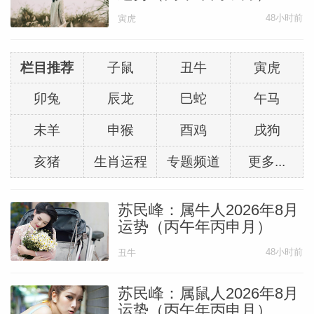
48小时前
寅虎
栏目推荐
子鼠
丑牛
寅虎
卯兔
辰龙
巳蛇
午马
未羊
申猴
酉鸡
戌狗
亥猪
生肖运程
专题频道
更多...
苏民峰：属牛人2026年8月
运势（丙午年丙申月）
48小时前
丑牛
苏民峰：属鼠人2026年8月
运势（丙午年丙申月）