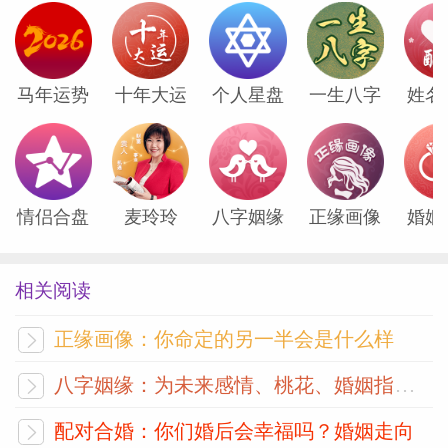
牵线，步入婚姻殿堂。健康运良好
20周岁生肖狗运势:多有选择，注意心态调
马年运势
十年大运
个人星盘
一生八字
姓名
整
(2006 丙戌年生)纳音“屋上土”的五行
情侣合盘
麦玲玲
八字姻缘
正缘画像
婚姻
2006丙戌年生人在 2026马年逢“天比地合的
流年，天干比合，喜友好交，人缘佳。地支
相关阅读
相合贵人眷顾，机缘临身。本年对于 2006
年生人来讲:进入了一个人生十字路口，多
正缘画像：你命定的另一半会是什么样
面临抉择的流年。因运逢比合，虽主人脉，
八字姻缘：为未来感情、桃花、婚姻指明方向
喜友好交，多朋友、多贵人机缘临命，本主
配对合婚：你们婚后会幸福吗？婚姻走向
不错。但比合又为白身的桃花运异性缘旺，