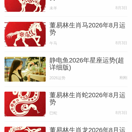
以说桃花运还是比较旺的。已婚者在平时注
8月3日
未羊
意一下自身与异性的关系和距离，避免招惹
烂桃花，多注意和爱人交流、沟通即可。未
董易林生肖马2026年8月运
势
婚者本年感情运多表现理想，能找到好的情
感归宿，应注意掌握，勿错失良缘。
8月3日
午马
静电鱼2026年星座运势(超
贵人运:多得贵人相助
详细版)
刚刚
2026运势
从生肖上来讲，本年太岁午马与生肖成狗，
呈午戌半三合火局。在五行上讲，午火生成
董易林生肖蛇2026年8月运
势
土，自身岁君生助，赏赐，自然运势兴旺，
能力有机会得以充分发挥、尽情展现。所以
8月3日
巳蛇
说生肖狗的朋友在本年的贵人运较旺，凡事
董易林生肖龙2026年8月运