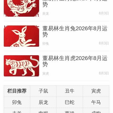
能得到贵人的提携与眷顾。只要用心听取忠
势
告，踏实做事，掌握好自己的“资源”相信本
8月3日
辰龙
年运势会得到好的提升。
董易林生肖兔2026年8月运
学业运:得师长喜爱，应勤勉学习
势
8月3日
卯兔
对于学子来讲，本年运势比较有利，命逢贵
董易林生肖虎2026年8月运
人流年，又得岁君生助，学习运较旺，接受
势
新生事物的能力较强。当然，得贵人师长喜
8月3日
寅虎
爱的同时，不可骄傲，应勤奋用功，相信能
在将来的求学之路上大放异彩，拥有远大前
栏目推荐
子鼠
丑牛
寅虎
程。
卯兔
辰龙
巳蛇
午马
生肖狗2026丙午马年每月运程