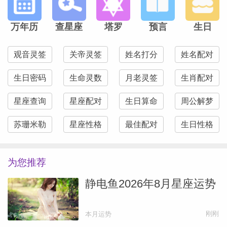
孩子的饮食健康即可，其他无碍。
万年历
查星座
塔罗
预言
生日
生肖狗2026丙午马年七大运程详解
观音灵签
关帝灵签
姓名打分
姓名配对
事业运:勤奋有为，得贵人赏识
生日密码
生命灵数
月老灵签
生肖配对
对于生肖狗来讲，无论是为官之人还是经商
星座查询
星座配对
生日算命
周公解梦
者在本年只要敢于承担责任，勤奋做事，不
苏珊米勒
星座性格
最佳配对
生日性格
走捷径不居功自恃，运势应该会有不错的提
升。为多得贵人赏识重用,出现转机的流
为您推荐
年，自身事业将向好的方向发展。
静电鱼2026年8月星座运势
财富运:勇担责任，财运丰厚本年财富指数
刚刚
本月运势
偏高，为事业发展空间大，机缘务，并能得