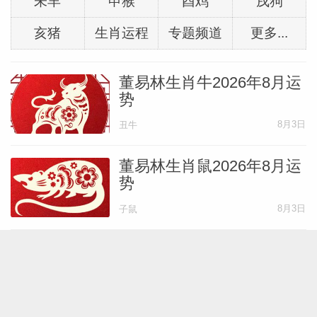
未羊
申猴
酉鸡
戌狗
亥猪
生肖运程
专题频道
更多...
正月运程
董易林生肖牛2026年8月运
农历一月:庚寅月(阳历:2月4号-3月4号)
势
8月3日
丑牛
节气:立春、雨水
董易林生肖鼠2026年8月运
事业:生肖狗在马年第一个月份构成“寅午戌
势
三合火局”成势。对于生肖狗的朋友而言，
8月3日
子鼠
比较有利事业发展空间大，会出现一些好的
机会与契机。只要自己敢担当，不轻言放
水玲师傅：属猪人2026年8
月运势
弃，相信本月事业、工作会出现一步好的提
升。
8月1日
亥猪