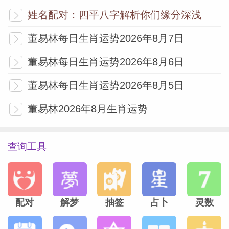
好交朋友，反而无心向学。会出现经常想变
姓名配对：四平八字解析你们缘分深浅
换环境的想法，甚至退学，辞掉工作。因此
董易林每日生肖运势2026年8月7日
建议在本年一定要调整好自己的心态，切不
可被外界因素所诱惑，让十几年努力苦读白
董易林每日生肖运势2026年8月6日
费，让辛苦工作换来的成果付诸流水。
董易林每日生肖运势2026年8月5日
董易林2026年8月生肖运势
8 周岁生肖狗运势:学习提升，健康有利
(2018 戊戌年生)纳音“平地木”的五行
查询工具
在2026马年运逢“天生地合”运势，对于孩子
来讲，本年属于一个比较有利的年份，利于
配对
解梦
抽签
占卜
灵数
学习知识及身心健康。在平时家长注意一下