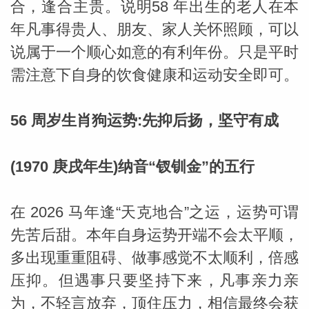
合，逢合主贵。说明58 年出生的老人在本
年凡事得贵人、朋友、家人关怀照顾，可以
网
说属于一个顺心如意的有利年份。只是平时
需注意下自身的饮食健康和运动安全即可。
56 周岁生肖狗运势:先抑后扬，坚守有成
(1970 庚戌年生)纳音“钗钏金”的五行
在 2026 马年逢“天克地合”之运，运势可谓
先苦后甜。本年自身运势开端不会太平顺，
多出现重重阻碍、做事感觉不太顺利，倍感
压抑。但遇事只要坚持下来，凡事亲力亲
为，不轻言放弃，顶住压力，相信最终会获