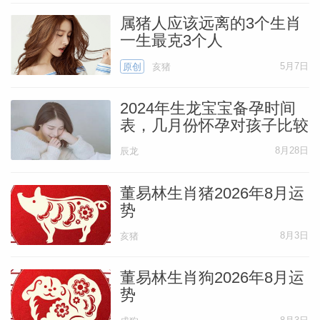
到一定外财收获。只要面对机遇努力争取，
属猪人应该远离的3个生肖
敢做敢为，勇于担当责任，不做半途而废之
一生最克3个人
事相信本年财运上会有不错的收获，属于财
5月7日
原创
亥猪
运丰厚的一年。
2024年生龙宝宝备孕时间
表，几月份怀孕对孩子比较
婚姻运:感情融洽，避免产生误会
好
8月28日
辰龙
对于已婚者来说，马年感情运融洽，夫妻和
董易林生肖猪2026年8月运
顺可共同进退，呈齐眉举案之象。只是生肖
势
狗的朋友今年稍犯桃花运，需注意洁身自
8月3日
亥猪
好，夫妻间多沟通避免产生误会即可。未婚
者不但工作上能得到贵人赏识与器重，感情
董易林生肖狗2026年8月运
势
上也多能找到理想归宿，多有双宿双飞的良