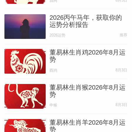
好信息体现。
8月3日
戌狗
2026丙午马年，获取你的
健康运:健康平顺，并无大碍
运势分析报告
推荐
2026运势
成狗逢午马流年，为运逢贵地，主富贵安康
之相。)所以说本年生肖狗的朋友健康运良
董易林生肖鸡2026年8月运
好，平时只要注意饮食规律即可，健康上并
势
无大碍。
8月3日
酉鸡
董易林生肖猴2026年8月运
桃花运:桃花运旺，已婚者注意烂桃花
势
8月3日
申猴
本年太岁马与生肖狗为“半三合”，逢合主贵
为社交圈广，人脉旺的好运势。对于生肖狗
董易林生肖羊2026年8月运
而言，本年较易得到异性的青睐与赏识，可
势