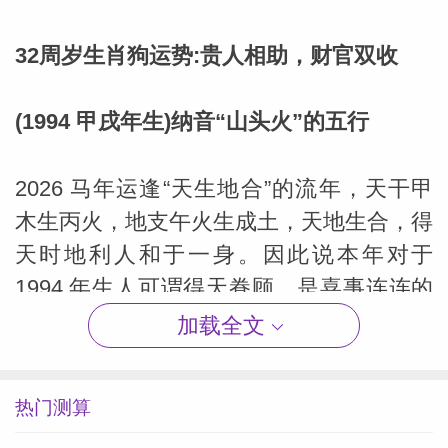
32周岁生肖狗运势:贵人相助，财官双收
(1994 甲戌年生)纳音“山头火”的五行
2026 马年运逢“天生地合”的流年，天干甲
木生丙火，地支午火生成土，天地生合，得
天时地利人和于一身。因此说本年对于
1994 年生人可谓得天眷顾，是喜事连连的
年份。事业、工作中得贵人、领导器重提
加载全文
携，自身能力可以得到良好发挥，乃财运丰
厚、名利双收之象。婚姻感情上，已婚者家
热门测算
庭和睦，举案齐眉;未婚者姻缘临门，贵人