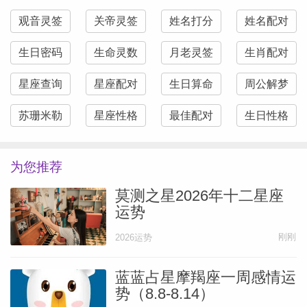
观音灵签
关帝灵签
姓名打分
姓名配对
生日密码
生命灵数
月老灵签
生肖配对
星座查询
星座配对
生日算命
周公解梦
苏珊米勒
星座性格
最佳配对
生日性格
为您推荐
莫测之星2026年十二星座
运势
刚刚
2026运势
蓝蓝占星摩羯座一周感情运
势（8.8-8.14）