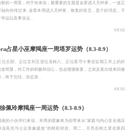
势新的一周里，对于你来说，最重要的主题是金星进入天秤座，一波正
开始向你传过来..金星本周进入天秤座，恢复好状态，是个好消息，子
华运以及事业运...
8月3日
dora占星小巫摩羯座一周塔罗运势（8.3-8.9）
正位太阳、正位宝剑五逆位圣杯八、正位星币十事业近期工作上的好
愈发明显，对工作的积极和信心，也会慢慢恢复，之前反复出错来回修
，终于完结，你总算...
8月3日
ey徐佩玲摩羯座一周运势（8.3-8.9）
羯座的小伙伴们来说，本周的星象将为你带来从“家庭与内心安全感压
“事业高光与公众形象盛放”的精彩转折。周二，月亮合相土星在第四