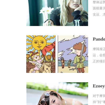
整体运
面能量
女运、才
Pan
摩羯座
运，会
正的项目
Ezo
对于摩
抑”到