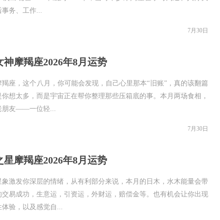
事务、工作...
7月30日
神摩羯座2026年8月运势
摩羯座，这个八月，你可能会发现，自己心里那本“旧账”，真的该翻篇
是你想太多，而是宇宙正在帮你整理那些压箱底的事。本月两场食相，
朋友——一位轻...
7月30日
星摩羯座2026年8月运势
星象激发你深层的情绪，从有利部分来说，本月的日木，水木能量会带
的交易成功，生意运，引资运，外财运，赔偿金等。也有机会让你出现
体验，以及感觉自...