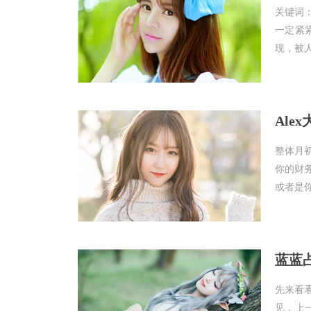
关键词
一定紧
现，被人
Ale
整体月
你的财
或者是你
蓝蓝占
先来看
见，上一