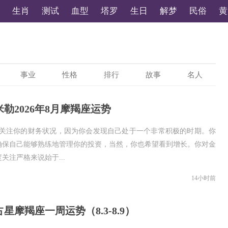
生肖
测试
血型
塔罗
生日
解梦
民俗
黄
事业
性格
排行
故事
名人
勒2026年8月摩羯座运势
将关注你的财务状况，因为你会发现自己处于一个非常积极的时期。你
确保自己能够熟练地管理你的投资，当然，你也希望看到增长。你对金
关注严格来说始于...
14小时前
星摩羯座一周运势（8.3-8.9）