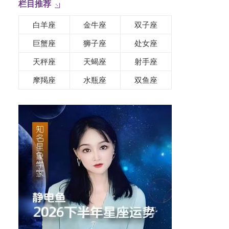
栏目推荐
白羊座
金牛座
双子座
巨蟹座
狮子座
处女座
天秤座
天蝎座
射手座
摩羯座
水瓶座
双鱼座