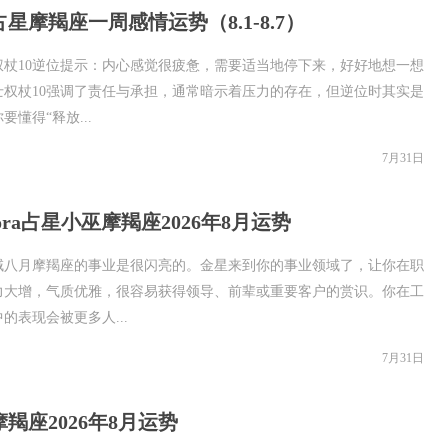
星摩羯座一周感情运势（8.1-8.7）
权杖10逆位提示：内心感觉很疲惫，需要适当地停下来，好好地想一想
士权杖10强调了责任与承担，通常暗示着压力的存在，但逆位时其实是
要懂得“释放...
7月31日
dora占星小巫摩羯座2026年8月运势
域八月摩羯座的事业是很闪亮的。金星来到你的事业领域了，让你在职
力大增，气质优雅，很容易获得领导、前辈或重要客户的赏识。你在工
的表现会被更多人...
7月31日
羯座2026年8月运势