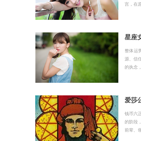
宫，在原
星座女
整体运
源、信
的执念，
爱莎公
钱币六
的阶段
前辈、领