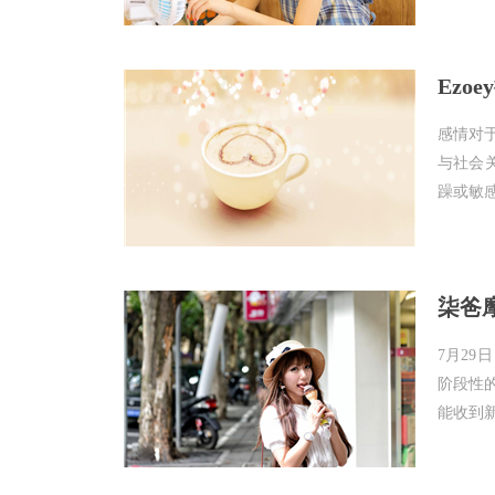
Ezo
感情对
与社会
躁或敏感
柒爸摩
7月2
阶段性
能收到新