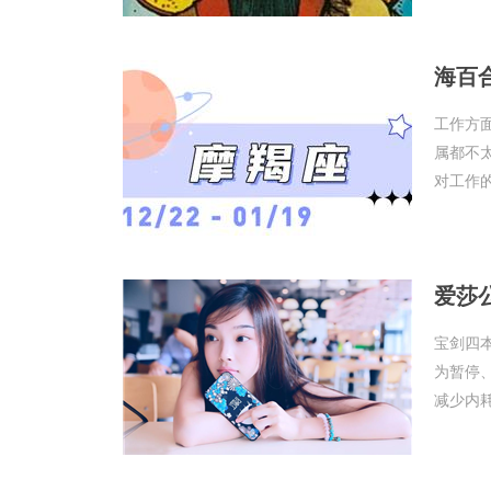
海百合
工作方
属都不
对工作的
爱莎公
宝剑四
为暂停
减少内耗