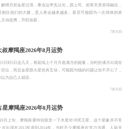
：解绑月初金星过境，事业运率先沾光，跟上司、前辈关系变得融洽，
紧抱住他们的大腿，贵人将会越来越多。甚至可能因为一次得体的表
主动提携，升职加薪...
7月31日
x大叔摩羯座2026年8月运势
初1日到5日这几天，将延续上个月月底满月的能量，当时的满月出现在
务宫位，而且金星跟火星也有互动，可能因为钱的问题让你不开心了，
以为自己人就应...
7月31日
星摩羯座2026年8月运势
看8月上旬，摩羯座要特别留意一下木星对冲冥王星。这个星象并不常
次出现在2013年底到2014年，当时不少摩羯座在学习沟通、人际关