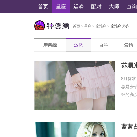
首页
星座
运势
配对
大师
查询
首页
>
星座
>
摩羯座
>
摩羯座运势
美国神婆星座网
摩羯座
运势
百科
爱情
苏珊米
8月你
总是会
钱的高度
蓝蓝占