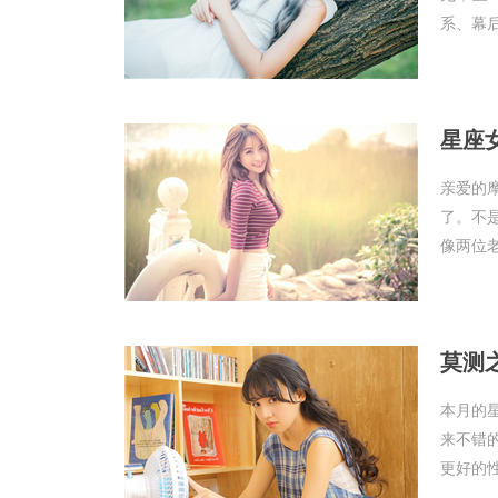
系、幕后
星座女
亲爱的
了。不
像两位老
莫测之
本月的
来不错
更好的性