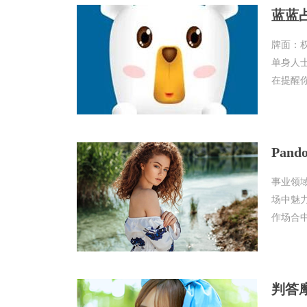
蓝蓝占
牌面：
单身人
在提醒你
Pan
事业领
场中魅
作场合中
判答摩