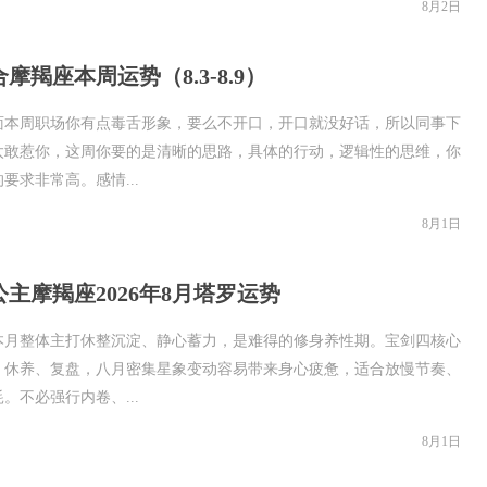
8月2日
摩羯座本周运势（8.3-8.9）
面本周职场你有点毒舌形象，要么不开口，开口就没好话，所以同事下
太敢惹你，这周你要的是清晰的思路，具体的行动，逻辑性的思维，你
要求非常高。感情...
8月1日
主摩羯座2026年8月塔罗运势
本月整体主打休整沉淀、静心蓄力，是难得的修身养性期。宝剑四核心
、休养、复盘，八月密集星象变动容易带来身心疲惫，适合放慢节奏、
。不必强行内卷、...
8月1日