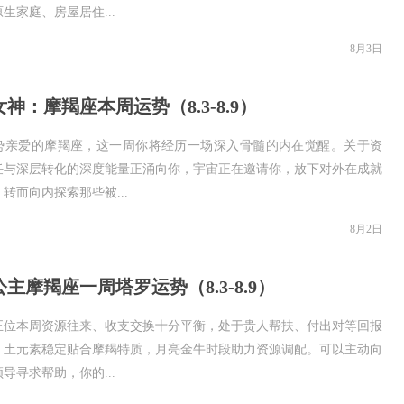
生家庭、房屋居住...
8月3日
神：摩羯座本周运势（8.3-8.9）
势亲爱的摩羯座，这一周你将经历一场深入骨髓的内在觉醒。关于资
任与深层转化的深度能量正涌向你，宇宙正在邀请你，放下对外在成就
转而向内探索那些被...
8月2日
主摩羯座一周塔罗运势（8.3-8.9）
正位本周资源往来、收支交换十分平衡，处于贵人帮扶、付出对等回报
，土元素稳定贴合摩羯特质，月亮金牛时段助力资源调配。可以主动向
导寻求帮助，你的...