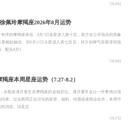
7月29日
ey徐佩玲摩羯座2026年8月运势
于有伴的摩羯座来说，8月7日金星进入第十宫，双方在公开场合的形象
关系相处融洽。但8月11日火星进入第七宫后，对方的脾气容易变得急
，配合8月1...
7月28日
羯座本周星座运势（7.27-8.2）
9日，水瓶座满月发生在摩羯座的金钱宫位。满月通常会让一件事情出现
的结果。过去两周正在讨论的薪资、福利、待遇或者商业合作，本周可
的消息。涉及交...
7月27日