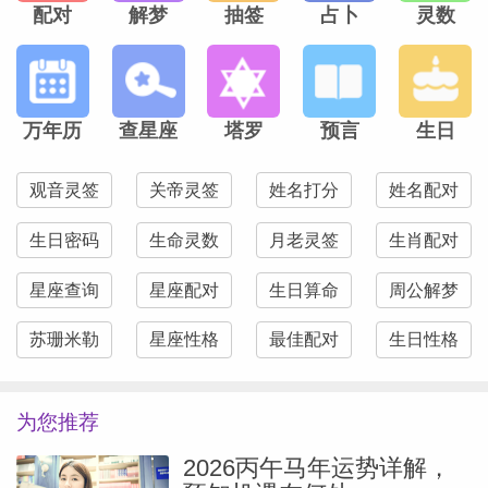
配对
解梦
抽签
占卜
灵数
万年历
查星座
塔罗
预言
生日
观音灵签
关帝灵签
姓名打分
姓名配对
生日密码
生命灵数
月老灵签
生肖配对
星座查询
星座配对
生日算命
周公解梦
苏珊米勒
星座性格
最佳配对
生日性格
为您推荐
2026丙午马年运势详解，