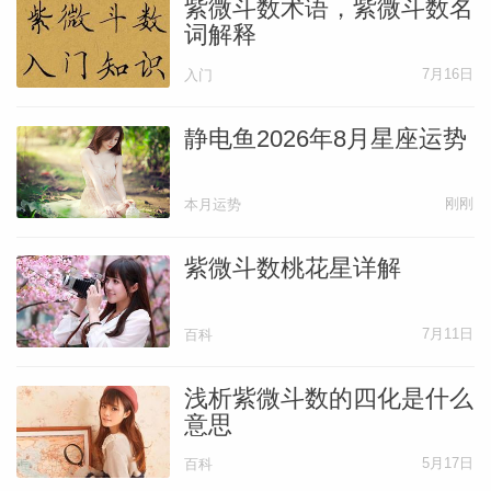
紫微斗数术语，紫微斗数名
词解释
7月16日
入门
静电鱼2026年8月星座运势
刚刚
本月运势
紫微斗数桃花星详解
7月11日
百科
浅析紫微斗数的四化是什么
意思
5月17日
百科