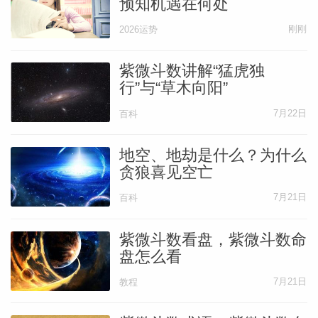
预知机遇在何处
刚刚
2026运势
紫微斗数讲解“猛虎独
行”与“草木向阳”
7月22日
百科
地空、地劫是什么？为什么
贪狼喜见空亡
7月21日
百科
紫微斗数看盘，紫微斗数命
盘怎么看
7月21日
教程