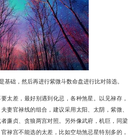
是基础，然后再进行紫微斗数命盘进行比对筛选。
不要太差，最好别遇到化忌，各种煞星。以见禄存，
。夫妻官禄线的组合，建议采用太阳、太阴，紫微、
或者廉贞、贪狼两宫对照。另外像武府，机巨，同梁
、官禄宫不能选的太差，比如空劫煞忌星特别多的，