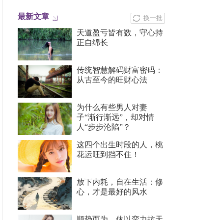
最新文章
换一批
天道盈亏皆有数，守心持
正自绵长
传统智慧解码财富密码：
从古至今的旺财心法
为什么有些男人对妻
子“渐行渐远”，却对情
人“步步沦陷”？
这四个出生时段的人，桃
花运旺到挡不住！
放下内耗，自在生活：修
心，才是最好的风水
顺势而为，休以蛮力抗天