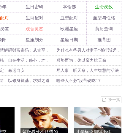
命年
生日密码
本命佛
生命灵数
配对
生肖配对
血型配对
血型与性格
灵签
观音灵签
欧洲星座
黄历查询
绮阳
星座划分
星座日期
推背图
传统智慧解码财富密码：从古至今的旺财心法
为什么有些男人对妻子“渐行渐远”，却对情人“步步沦陷”？
放下内耗，自在生活：修心，才是最好的风水
顺势而为，休以蛮力抗天命
定，命运自安
尽人事，听天命，人生智慧的活法
阶：以修身筑基，求财之道
哪些人不必“没苦硬吃”？
换一批
紫微斗数看谁能“空手套白狼”
紫微看死不认错的男人前五名
才华横溢却留不住的主星