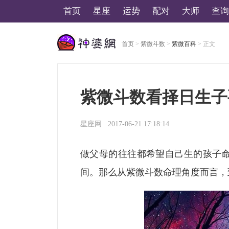
首页
星座
运势
配对
大师
查询
首页
>
紫微斗数
>
紫微百科
> 正文
美国神婆星座网
紫微斗数看择日生子
星座网
2017-06-21 17:18:14
做父母的往往都希望自己生的孩子
间。那么从紫微斗数命理角度而言，