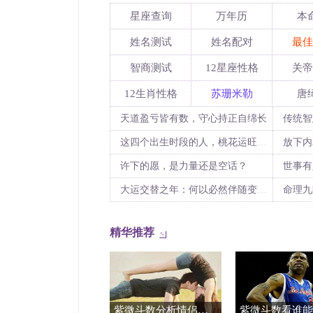
星座查询
万年历
本
姓名测试
姓名配对
最佳
智商测试
12星座性格
关帝
12生肖性格
苏珊米勒
唐
天道盈亏皆有数，守心持正自绵长
这四个出生时段的人，桃花运旺到挡不住！
许下的愿，是力量还是空话？
世事有
大运交替之年：何以必然伴随变局与动荡？
命理九
精华推荐
紫微斗数分析情侣性格