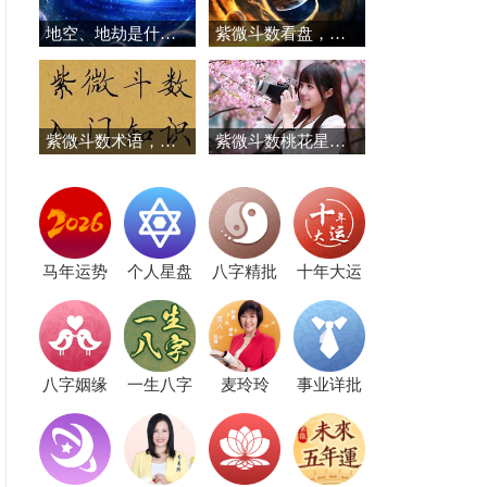
地空、地劫是什么？为什么贪狼喜见空亡
紫微斗数看盘，紫微斗数命盘怎么看
紫微斗数术语，紫微斗数名词解释
紫微斗数桃花星详解
马年运势
个人星盘
八字精批
十年大运
八字姻缘
一生八字
麦玲玲
事业详批