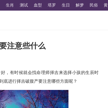
生肖
测试
血型
塔罗
生日
解梦
民俗
黄
要注意些什么
命好，有时候就会找命理师择吉来选择小孩的生辰时
到底进行择吉破腹产要注意哪些方面呢？