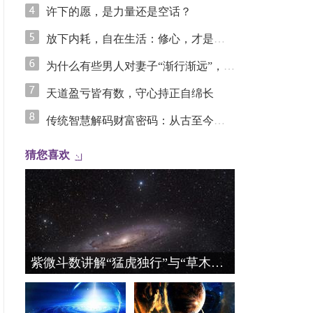
许下的愿，是力量还是空话？
放下内耗，自在生活：修心，才是最好的风水
为什么有些男人对妻子“渐行渐远”，却对情人“步步沦陷”？
天道盈亏皆有数，守心持正自绵长
传统智慧解码财富密码：从古至今的旺财心法
猜您喜欢
紫微斗数讲解“猛虎独行”与“草木向阳”