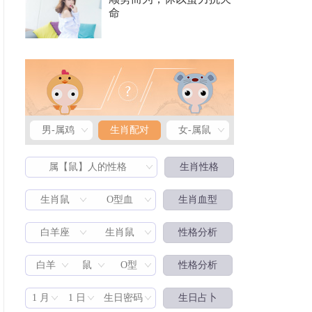
命
男-属鸡
生肖配对
女-属鼠
属【鼠】人的性格
生肖性格
生肖鼠
O型血
生肖血型
白羊座
生肖鼠
性格分析
生肖配对
白羊
鼠
O型
性格分析
1 月
1 日
生日密码
生日占卜