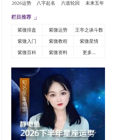
2026运势
八字起名
六道轮回
未来五年
栏目推荐
紫微排盘
紫微运势
王亭之谈斗数
紫微入门
紫微教程
紫微星情
紫微百科
紫微资料
更多...