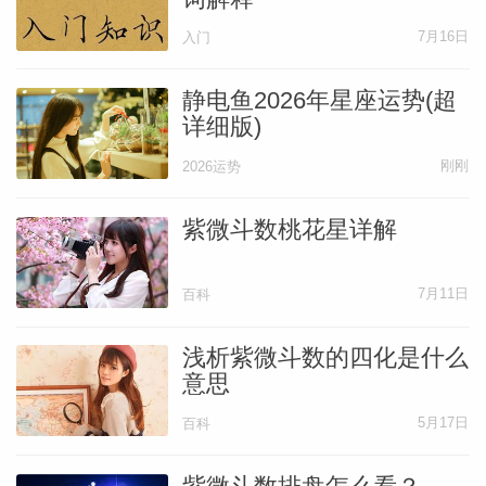
7月16日
入门
静电鱼2026年星座运势(超
详细版)
刚刚
2026运势
紫微斗数桃花星详解
7月11日
百科
浅析紫微斗数的四化是什么
意思
5月17日
百科