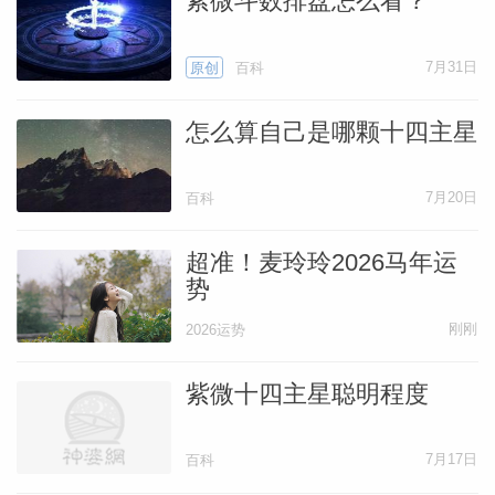
紫微斗数排盘怎么看？
7月31日
原创
百科
怎么算自己是哪颗十四主星
7月20日
百科
超准！麦玲玲2026马年运
势
刚刚
2026运势
紫微十四主星聪明程度
7月17日
百科