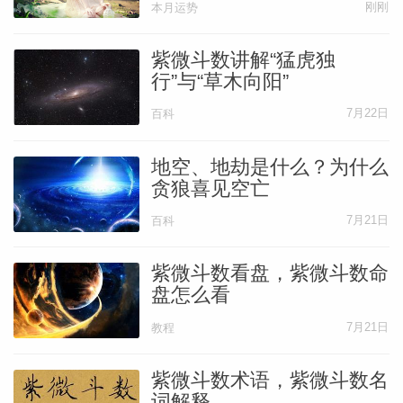
刚刚
本月运势
紫微斗数讲解“猛虎独
行”与“草木向阳”
7月22日
百科
地空、地劫是什么？为什么
贪狼喜见空亡
7月21日
百科
紫微斗数看盘，紫微斗数命
盘怎么看
7月21日
教程
紫微斗数术语，紫微斗数名
词解释