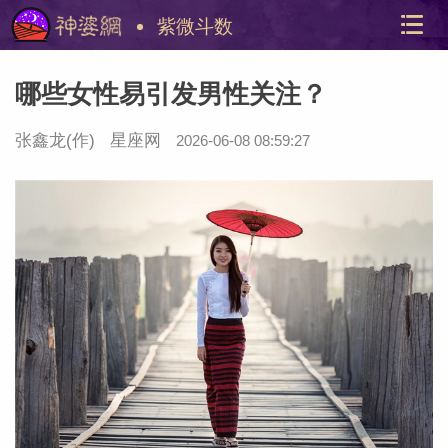
紫微斗数
哪些女性易引发男性关注？
张鑫龙
(作)
星座网
2026-06-08 08:59:27
美国神
站内导