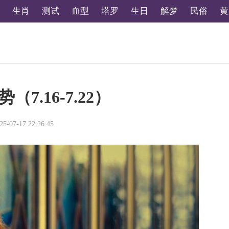
生肖
测试
血型
塔罗
生日
解梦
民俗
黄
.16-7.22）
25-07-17 22:26:45