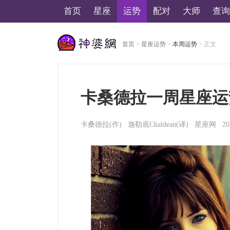
首页
星座
运势
配对
大师
查询
首页
>
星座运势
>
本周运势
> 正文
美国神婆星座网
卡桑德拉一周星座运势（7
卡桑德拉(作)
迦勒底Chaldean
(译)
星座网
20