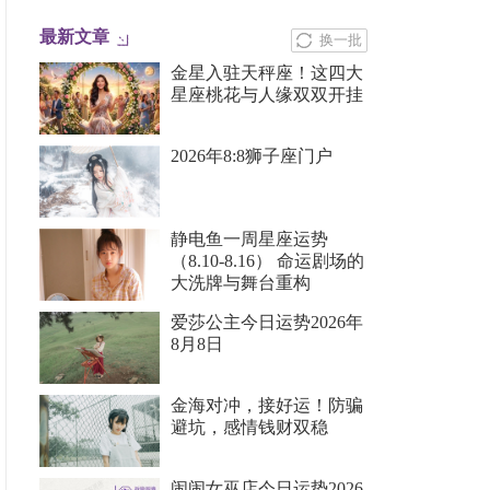
最新文章
换一批
金星入驻天秤座！这四大
星座桃花与人缘双双开挂
2026年8:8狮子座门户
静电鱼一周星座运势
（8.10-8.16） 命运剧场的
大洗牌与舞台重构
爱莎公主今日运势2026年
8月8日
金海对冲，接好运！防骗
避坑，感情钱财双稳
闹闹女巫店今日运势2026