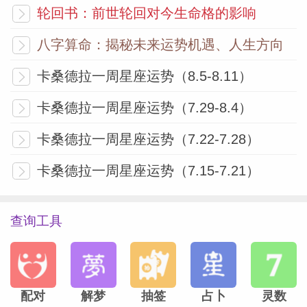
轮回书：前世轮回对今生命格的影响
到了某个年龄和人生阶段，它就不再像从前
那般容易了。或许只是没再去欣赏那些微小
八字算命：揭秘未来运势机遇、人生方向
的、好玩的、丰盛的--这些都被忽视掉了。
卡桑德拉一周星座运势（8.5-8.11）
不要只专注大的胜利，而对积累着并满溢出
来的无数小确幸视而不见。停下来，闻一闻
卡桑德拉一周星座运势（7.29-8.4）
玫瑰花香！
卡桑德拉一周星座运势（7.22-7.28）
卡桑德拉一周星座运势（7.15-7.21）
水瓶座
——译者：@只想取个简单的名儿
本周，或许可以选择一种冬眠的状态。如果
查询工具
能让自己远离有压力的责任，那就去做。你
的心灵需要休息一下了，与家人共度温馨时
光是最好不过的。如果不可以，那请至少与
配对
解梦
抽签
占卜
灵数