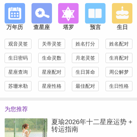
可以给你提供帮助的事物建立联系。理顺这
一点，其他事儿自然而然就会找到解决途
径。
万年历
查星座
塔罗
预言
生日
双鱼座
——译者：@圆圆大竹笋
观音灵签
关帝灵签
姓名打分
姓名配对
生日密码
生命灵数
月老灵签
生肖配对
我们每天做的那些琐碎无聊的小事似乎总是
枯燥乏味。起床、喝咖啡、刷牙、穿衣、工
星座查询
星座配对
生日算命
周公解梦
作、吃饭、睡觉，周而复始。生活中总有那
苏珊米勒
星座性格
最佳配对
生日性格
么些无论如何都无法避开的部分。倘若你能
在这日复一日的小节奏中发现更多美好与宁
为您推荐
静，你的生活会变成什么样？如果你能更欣
夏瑜2026年十二星座运势 +
赏这些细节，你的生活会变得多么快乐呢？
转运指南
如果它们失去了，那该是多么可怕的事情