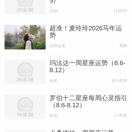
势
11月6日
2026
超准！麦玲玲2026马年运
势
刚刚
2026运势
玛法达一周星座运势（8.6-
8.12）
42小时前
本周
罗伯十二星座每周心灵指引
（8.6-8.12）
1小时前
本周