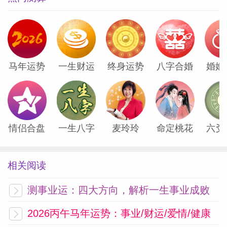
射手座
——译者：@救命讨厌改名字
天王星此刻就如同一只闯入鸽群的猫，搅动
马年运势
一生财运
终身运势
八字合婚
婚姻
着你人生中一段关键的关系。幸运的是，你
通常能够很好地适应变化。你只需要继续这
样做！虽然事态可能看起来不像你想象的那
样，也许你的想象方向并不正确。你现在正
情侣合盘
一生八字
麦玲玲
命定桃花
六爻
在学习一个关于信任的重要课程。相信事情
会以它们注定的方式展开。要有信心！
相关阅读
摩羯座
——译者：@bibi_bizai
测事业运：四大方向，解析一生事业成败
2026丙午马年运势：事业/财运/爱情/健康
享受快乐。听着很简单，对吧？然而，一旦