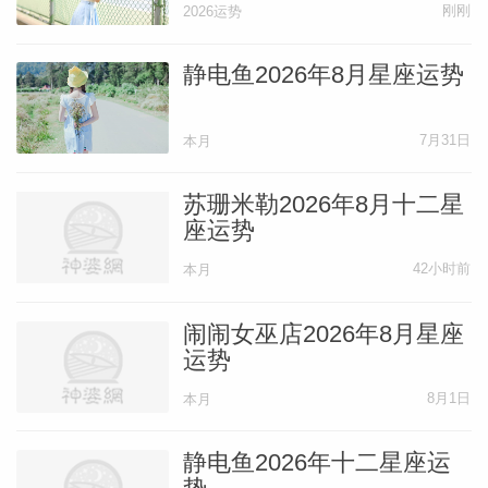
刚刚
2026运势
啊，希望这种情况永远不会发生。
静电鱼2026年8月星座运势
本文译者
迦勒底Chaldean
7月31日
本月
占星资料翻译同盟
苏珊米勒2026年8月十二星
座运势
42小时前
本月
闹闹女巫店2026年8月星座
运势
8月1日
本月
静电鱼2026年十二星座运