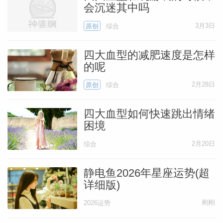
会沉迷其中吗
3月3日
原创
综合
四大血型的减肥速度是怎样
的呢
2月28日
原创
综合
四大血型如何快速跳出情绪
困境
2月20日
综合
静电鱼2026年星座运势(超
详细版)
刚刚
2026运势