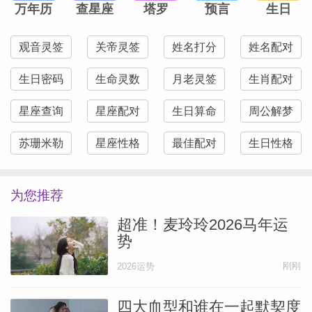
万年历
查星座
塔罗
预言
生日
观音灵签
关帝灵签
姓名打分
姓名配对
生日密码
生命灵数
月老灵签
生肖配对
星座查询
星座配对
生日算命
周公解梦
苏珊米勒
星座性格
最佳配对
生日性格
为您推荐
超准！麦玲玲2026马年运
势
刚刚
2026运势
四大血型和谁在一起默契度