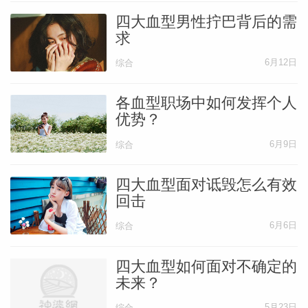
四大血型男性拧巴背后的需
求
6月12日
综合
各血型职场中如何发挥个人
优势？
6月9日
综合
四大血型面对诋毁怎么有效
回击
6月6日
综合
四大血型如何面对不确定的
未来？
5月23日
综合