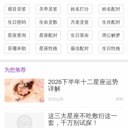
观音灵签
关帝灵签
姓名打分
姓名配对
生日密码
生命灵数
月老灵签
生肖配对
星座查询
星座配对
生日算命
周公解梦
苏珊米勒
星座性格
最佳配对
生日性格
为您推荐
2026下半年十二星座运势
详解
刚刚
2026运势
这三大星座不吃敷衍这一
套，千万别试探！