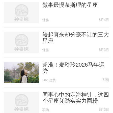
做事最慢条斯理的星座
8月4日
性格
较起真来却分毫不让的三大
星座
8月3日
性格
超准！麦玲玲2026马年运
势
刚刚
2026运势
同事心中的定海神针，这四
个星座凭踏实实力圈粉
8月3日
职场