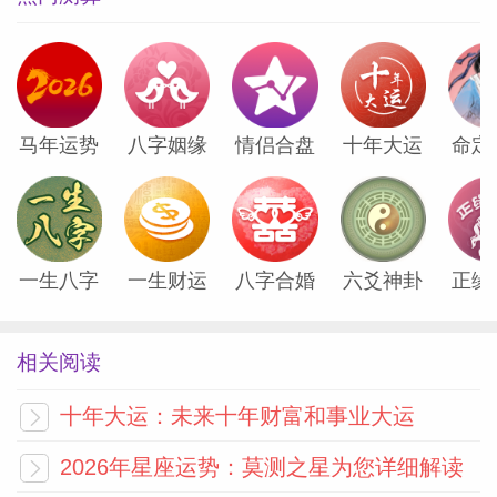
并且是射手座的女生是很抵触，和别人去谈
一些情绪上的问题的，每次别人劝说她们应
该通过一些方式去发泄自己的消极情绪的时
马年运势
八字姻缘
情侣合盘
十年大运
命定
候，她们就会让自己去找别的借口去关闭这
一种谈话的主题，所以会给人一种在逃避的
感觉，感觉她们不喜欢将自己的情绪发泄出
来，在内心肯定很悲观。
一生八字
一生财运
八字合婚
六爻神卦
正缘
可射手座的女生只是觉得消化情绪是一件比
相关阅读
较私密的事情，自己是不喜欢和别人光明正
大的去说的，而且她们也觉得自己有着内部
十年大运：未来十年财富和事业大运
消化情绪的能力，不需要别人来多管闲事，
2026年星座运势：莫测之星为您详细解读
因此，她们并不消极，反而是可以和消极的