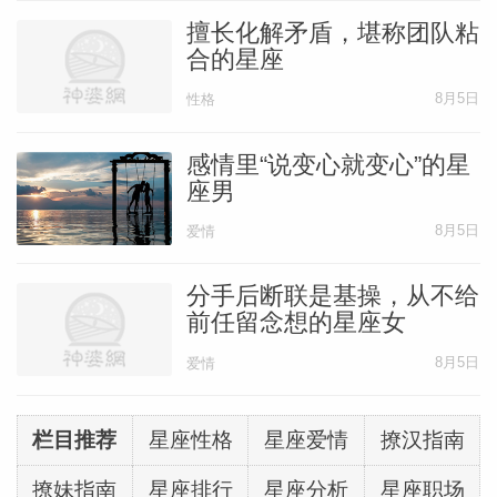
擅长化解矛盾，堪称团队粘
合的星座
8月5日
性格
感情里“说变心就变心”的星
座男
8月5日
爱情
分手后断联是基操，从不给
前任留念想的星座女
8月5日
爱情
栏目推荐
星座性格
星座爱情
撩汉指南
撩妹指南
星座排行
星座分析
星座职场