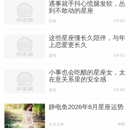
遇事就手抖心慌腿发软，怂
到不敢动的星座
8月4日
性格
这些星座懂长久陪伴，与年
上恋爱更长久
8月4日
爱情
小事也会吃醋的星座女，太
在意关系里的安全感
8月4日
爱情
静电鱼2026年8月星座运势
刚刚
本月运势