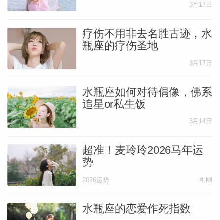
3月17日
疗伤不用非去名胜古迹，水
瓶座的疗伤圣地
3月17日
水瓶座如何对待偶像，佛系
追星or私生饭
3月14日
超准！麦玲玲2026马年运
势
刚刚
2026运势
水瓶座的恋爱作死指数