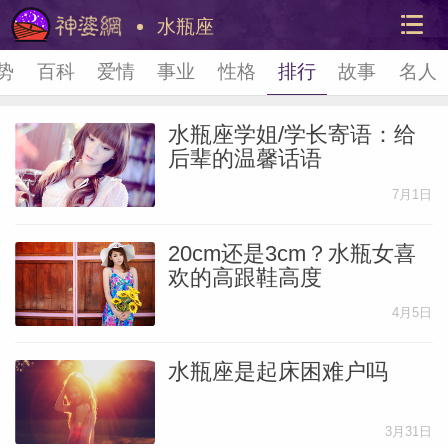
水瓶座
势
百科
爱情
事业
性格
排行
故事
名人
水瓶座学姐/学长寄语：给
后辈的温馨话语
7月1日
20cm还是3cm？水瓶女喜
美国神
欢的高跟鞋高度
站内导
4月5日
水瓶座是起床困难户吗
3月31日