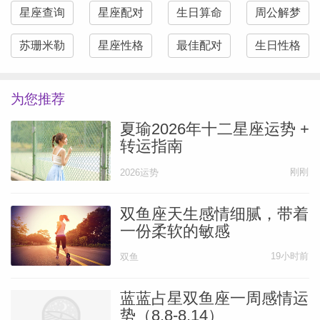
星座查询
星座配对
生日算命
周公解梦
苏珊米勒
星座性格
最佳配对
生日性格
为您推荐
夏瑜2026年十二星座运势 +
转运指南
刚刚
2026运势
双鱼座天生感情细腻，带着
一份柔软的敏感
19小时前
双鱼
蓝蓝占星双鱼座一周感情运
势（8.8-8.14）