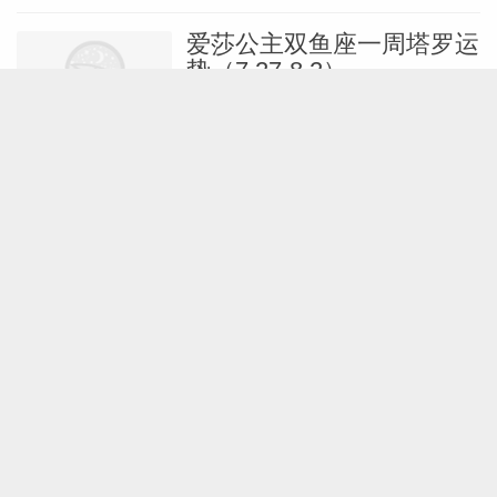
爱莎公主双鱼座一周塔罗运
势（7.27-8.2）
7月26日
双鱼
海百合双鱼座本周运势
（7.27-8.2）
7月25日
双鱼
蓝蓝占星双鱼座一周感情运
势（7.25-7.31）
7月24日
双鱼
命盘十二宫，你命盘中藏有
哪些福运？