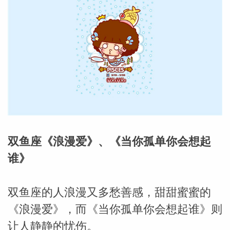
双鱼座《浪漫爱》、《当你孤单你会想起
谁》
双鱼座的人浪漫又多愁善感，甜甜蜜蜜的
婆星座
航
《浪漫爱》，而《当你孤单你会想起谁》则
让人静静的忧伤。