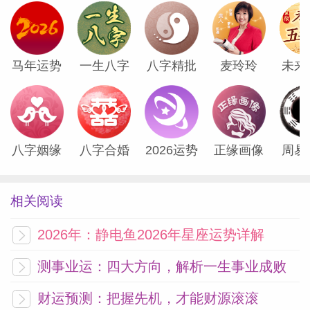
面，单身者异性缘佳，有主动向你表达好感
的对象出现；已婚者对比自己爱人更有魅力
的异性产生向往，内心有些动摇，定要洁身
马年运势
一生八字
八字精批
麦玲玲
未来
自好，以免日后后悔。
NO.11 巳蛇
属蛇人今天过于感性，心情焦躁得厉害，容
八字姻缘
八字合婚
2026运势
正缘画像
周易
易意气用事，与人相处争执不断，脾气上来
更加控制不住，需保持头脑冷静。财气低
相关阅读
迷，少接触金钱游戏，如股票、赌博等，否
2026年：静电鱼2026年星座运势详解
则会搞得一塌糊涂。
测事业运：四大方向，解析一生事业成败
NO.12 申猴
属猴人比较低迷的一天，虽然工作辛苦在所
财运预测：把握先机，才能财源滚滚