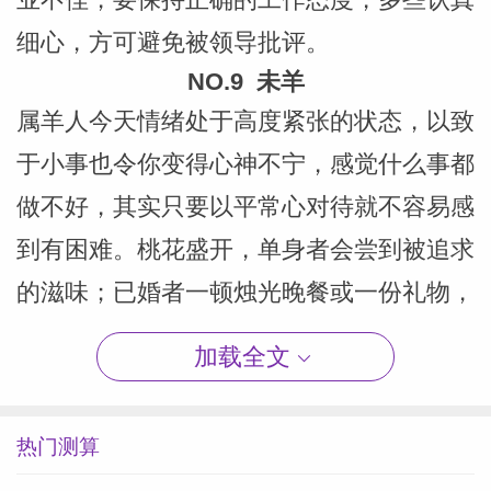
细心，方可避免被领导批评。
NO.9 未羊
属羊人今天情绪处于高度紧张的状态，以致
于小事也令你变得心神不宁，感觉什么事都
做不好，其实只要以平常心对待就不容易感
到有困难。桃花盛开，单身者会尝到被追求
的滋味；已婚者一顿烛光晚餐或一份礼物，
都能激起彼此心中浓浓爱意。
加载全文
NO.10 丑牛
属牛人今天做事需小心谨慎，钱财方面易有
热门测算
损失，因为贪心，被人煽动而受骗。爱情方