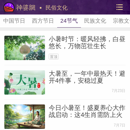
民俗文化
中国节日
西方节日
24节气
民族文化
宗教文
小暑时节：暖风轻拂，白昼
悠长，万物茁壮生长
置顶
大暑至，一年中最热天！避
美国神
开4件事，安稳过夏
站内导
7月23日
今日小暑至！盛夏养心大作
战启动：这4生肖需防上火
7月7日