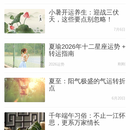
小暑开运养生：迎战三伏
天，这些要点别忽略！
7月6日
夏瑜2026年十二星座运势 +
转运指南
刚刚
2026运势
夏至：阳气极盛的气运转折
点
6月20日
婆星座
航
千年端午习俗：不止一江怀
思，更系万家情长