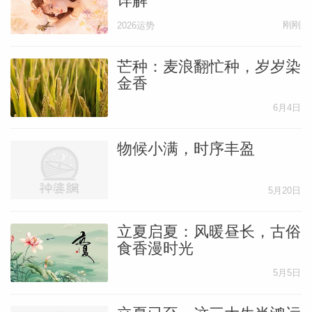
详解
刚刚
2026运势
网
芒种：麦浪翻忙种，岁岁染
金香
6月4日
物候小满，时序丰盈
5月20日
立夏启夏：风暖昼长，古俗
食香漫时光
5月5日