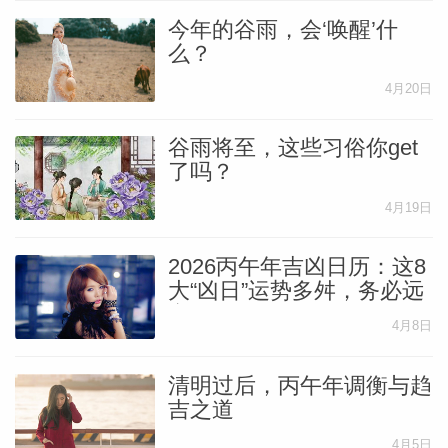
今年的谷雨，会‘唤醒’什
么？
4月20日
谷雨将至，这些习俗你get
了吗？
4月19日
2026丙午年吉凶日历：这8
大“凶日”运势多舛，务必远
离！
4月8日
清明过后，丙午年调衡与趋
吉之道
4月5日