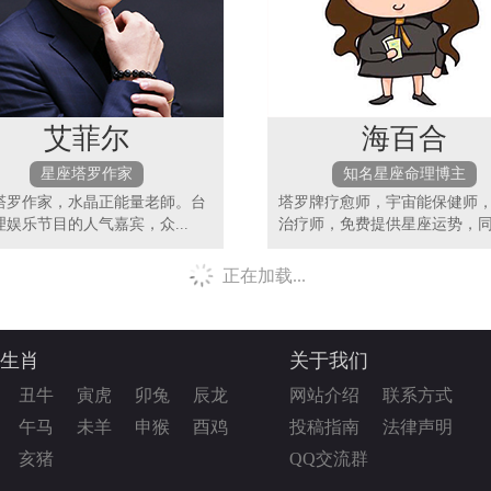
艾菲尔
海百合
星座塔罗作家
知名星座命理博主
塔罗作家，水晶正能量老師。台
塔罗牌疗愈师，宇宙能保健师
理娱乐节目的人气嘉宾，众...
治疗师，免费提供星座运势，同.
正在加载...
生肖
关于我们
丑牛
寅虎
卯兔
辰龙
网站介绍
联系方式
午马
未羊
申猴
酉鸡
投稿指南
法律声明
亥猪
QQ交流群