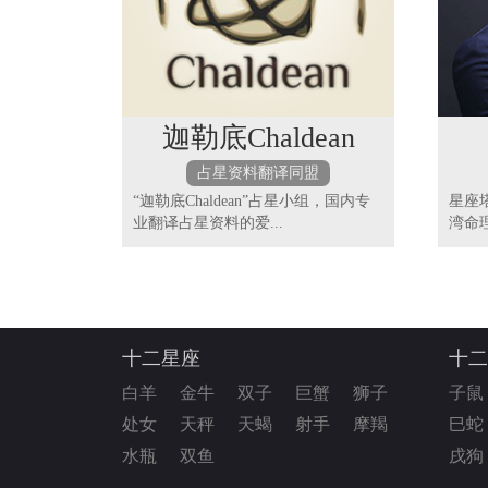
迦勒底Chaldean
占星资料翻译同盟
“迦勒底Chaldean”占星小组，国内专
星座
业翻译占星资料的爱...
湾命
十二星座
十二
白羊
金牛
双子
巨蟹
狮子
子鼠
处女
天秤
天蝎
射手
摩羯
巳蛇
水瓶
双鱼
戌狗