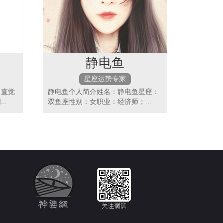
静电鱼
星座运势专家
，直觉
静电鱼个人简介姓名：静电鱼星座：
..
双鱼座性别：女职业：经济师；...