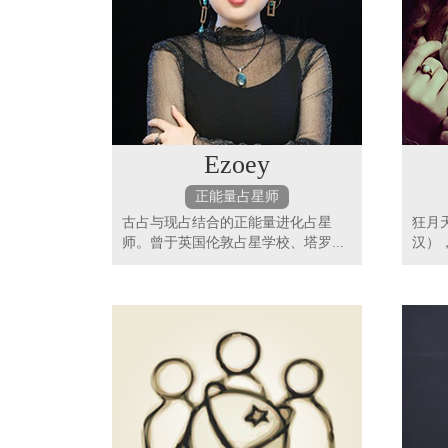
Ezoey
正能量占星师
古占与现占结合的正能量进化占星
狂月
师。曾于英国伦敦占星学校、塔罗...
汉）