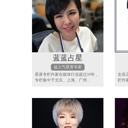
蓝蓝占星
超人气星座专家
星座专栏作家在媒体行业超过10年，
女巫
专栏集中于北京、上海、广州...
栏作