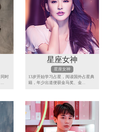
星座女神
星座女神
，同时
13岁开始学习占星，阅读国外占星典
..
籍，年少出道便获金马奖、金...