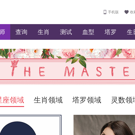
手机版
收
师
查询
生肖
测试
血型
塔罗
生
星座领域
生肖领域
塔罗领域
灵数领