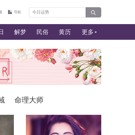
藏
导航
日
解梦
民俗
黄历
更多
域
命理大师