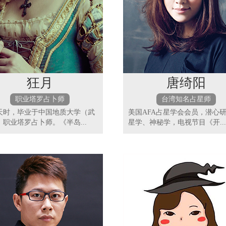
狂月
唐绮阳
职业塔罗占卜师
台湾知名占星师
天时，毕业于中国地质大学（武
美国AFA占星学会会员，潜心
，职业塔罗占卜师。《半岛...
星学、神秘学，电视节目《开...