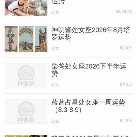
运势
38小时前
处女
神叨酱处女座2026年8月塔
罗运势
8月4日
处女
柒爸处女座2026下半年运
势
8月3日
处女
蓝蓝占星处女座一周运势
（8.3-8.9）
8月3日
处女