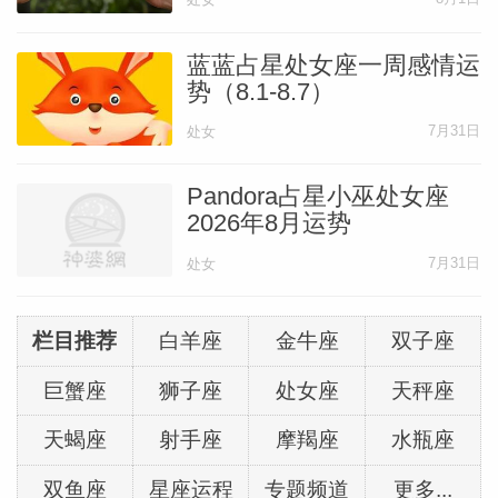
蓝蓝占星处女座一周感情运
势（8.1-8.7）
7月31日
处女
Pandora占星小巫处女座
2026年8月运势
7月31日
处女
栏目推荐
白羊座
金牛座
双子座
巨蟹座
狮子座
处女座
天秤座
天蝎座
射手座
摩羯座
水瓶座
双鱼座
星座运程
专题频道
更多...