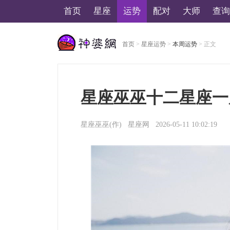
首页
星座
运势
配对
大师
查询
首页
>
星座运势
>
本周运势
> 正文
美国神婆星座网
星座巫巫十二星座一周运势
星座巫巫(作)
星座网
2026-05-11 10:02:19