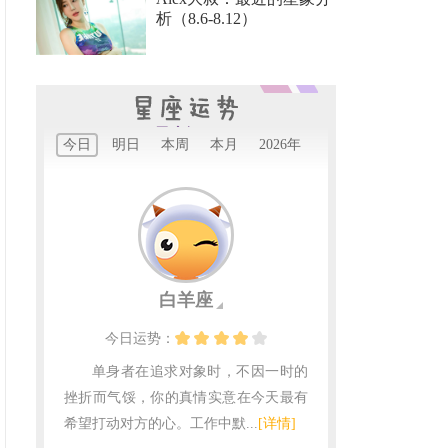
析（8.6-8.12）
星座运程
今日
明日
本周
本月
2026年
白羊座
今日
运势：
单身者在追求对象时，不因一时的
挫折而气馁，你的真情实意在今天最有
希望打动对方的心。工作中默...
[详情]