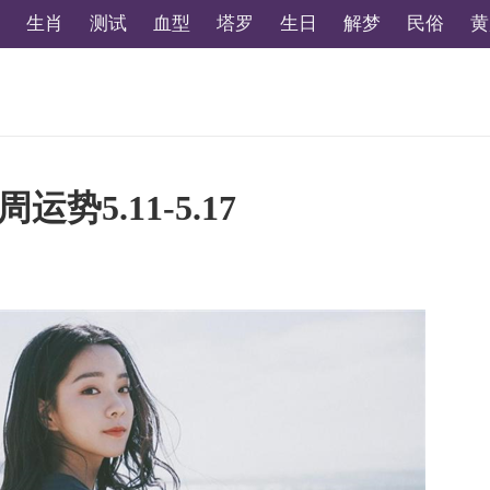
生肖
测试
血型
塔罗
生日
解梦
民俗
黄
5.11-5.17