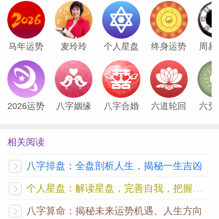
闪耀的绿灯。你还在等什么呢？
『天秤座』巅峰时刻。
马年运势
麦玲玲
个人星盘
终身运势
周易
本周标志着6个月努力的开花结果。在去年
圣诞节，发生在你太阳星盘基底宫位的新月
导引出新的周期：你在彼时及新年初付诸实
2026运势
八字姻缘
八字合婚
六道轮回
六爻
施的那些事情即将展现出它们的允诺或是失
败。而即便你无法想起自己所开启的任何
相关阅读
事，周四的满月也标志着某种巅峰时刻。土
星——当前正位于关系宫内——在周日转入
八字排盘：全盘剖析人生，揭秘一生吉凶
逆行，因此也许一段二人关系会与此有所关
个人星盘：解读星盘，完善自我，把握未来
联，又或是某个个人或公司会做出了能够影
八字算命：揭秘未来运势机遇、人生方向
响你未来的行动。