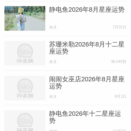
静电鱼2026年8月星座运势
『摩羯座』一种结束之感。
7月31日
本月
本年度唯一的摩羯座满月在周四发生，而既
然满月引入“定论”，你就拥有一次理想的机
苏珊米勒2026年8月十二星
座运势
会结束某件已经超过时效或结出果实的事
情。并且走到分水岭之事极有可能始于去年
36小时前
本月
圣诞节前后。这是喜结连理与签署合同的好
闹闹女巫店2026年8月星座
时机，但同样也是结束一项承诺的好日子。
运势
发生在你星宫内的满月会赋予你力量，因此
8月1日
本月
与其等着事件与其他人有所动作，不如自己
先到一步。
静电鱼2026年十二星座运
势
『水瓶座』结束与开始。