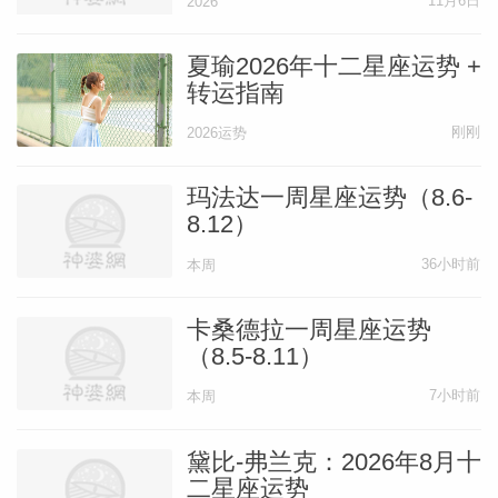
11月6日
2026
夏瑜2026年十二星座运势 +
天王星——你的主导星——进入双子座，亦
转运指南
即你太阳星盘的第五宫，不过只待上短短几
刚刚
2026运势
个月的时间。然而，这足以让你提前感受即
将到来之事了。探险。涉险。启悟。改变。
玛法达一周星座运势（8.6-
这些都是天王星主导的事项。因此如果你一
8.12）
直都在渴望别样的生活，现在还等什么呢？
36小时前
本周
可以肯定的是，事情并没有那么简单，但考
虑到本周的满月（周四），这同样也是结
卡桑德拉一周星座运势
（8.5-8.11）
束、定论的日子。而它会为新的篇章开辟出
7小时前
路途。周五到周日，月亮都会在你的星宫
本周
里，赋予你力量并助力你赢得挑战。
黛比-弗兰克：2026年8月十
二星座运势