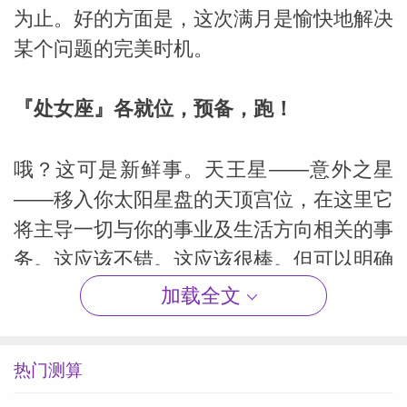
为止。好的方面是，这次满月是愉快地解决
某个问题的完美时机。
『处女座』各就位，预备，跑！
哦？这可是新鲜事。天王星——意外之星
——移入你太阳星盘的天顶宫位，在这里它
将主导一切与你的事业及生活方向相关的事
务。这应该不错。这应该很棒。但可以明确
的是，这会带来不安。一开始，会收获这颗
加载全文
星星的祝福与诅咒的是你们之中生于处女座
头度位置之人，但如果你做好了分道扬镳、
热门测算
走自己路的准备，现在你也拥有同等美妙、