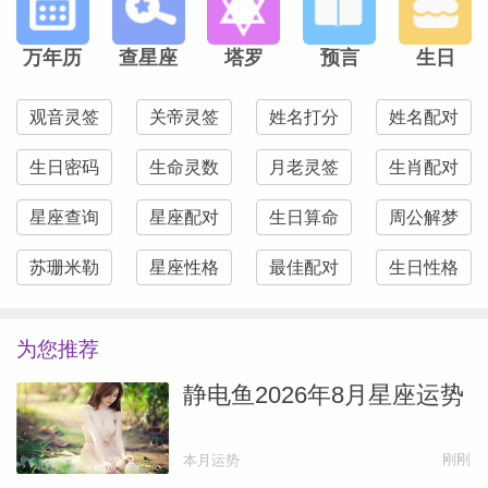
『射手座』紧要关头。
万年历
查星座
塔罗
预言
生日
周四的满月会对财务产生很大的影响力。也
观音灵签
关帝灵签
姓名打分
姓名配对
许是你即将做出一项重大投资，或是快要收
生日密码
生命灵数
月老灵签
生肖配对
到一大笔钱；另一种可能性是，这样的事务
并不会映入眼帘，而某个暗流涌动的资金状
星座查询
星座配对
生日算命
周公解梦
况则可能会走到紧要关头。满月照亮我们人
苏珊米勒
星座性格
最佳配对
生日性格
生中那些需要加以关注的位面。它们同样也
催生处终止与完成。因此，如果你突然感觉
为您推荐
自己陷入困境——不一定是在财务方面——
静电鱼2026年8月星座运势
这会是决定“受够了，不玩了”的好时机。
另：别在一时冲动之下出手，等到周末再
刚刚
本月运势
说。