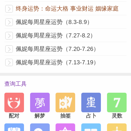
终身运势：命运大格 事业财运 姻缘家庭
『天蝎座』新的一天。
佩妮每周星座运势（8.3-8.9）
天王星在你的二人关系宫位内施展了7年的
佩妮每周星座运势（7.27-8.2）
影响力，而他即将短暂歇口气。天王星是关
佩妮每周星座运势（7.20-7.26）
于改变与多样的，但虽然结识新奇有趣之人
佩妮每周星座运势（7.13-7.19）
会是令人快乐的经历，二人关系的破裂可就
不是了。而这在许多天蝎座身上是一直以来
的趋势。天王星现在会将它的“多样化”特质
查询工具
带至财务领域，或者更确切点说是你的财务
二人关系，因此如果你突然赚到大钱或发现
自己手头有一笔意料之外的开支，你会明白
配对
解梦
抽签
占卜
灵数
该归责于谁。