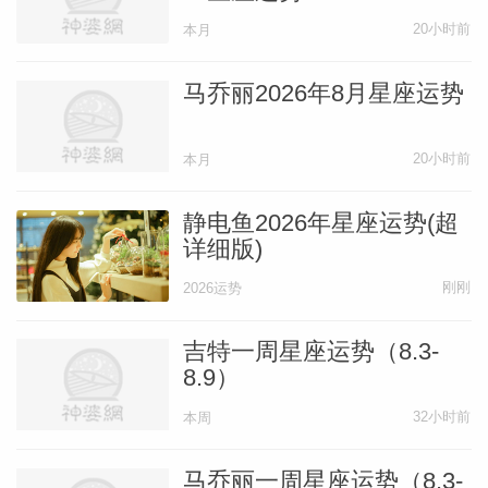
『双鱼座』惊奇，惊奇！
20小时前
本月
在周日，天王星造访你太阳星盘的基底宫
马乔丽2026年8月星座运势
位，为一段改变与创新时期搭设舞台。2月
生的鱼儿们是从天王星及其惊奇之盒中获益
20小时前
本月
的一线人员，不过如果你有星体与虚点落在
静电鱼2026年星座运势(超
双鱼座、处女座、射手座与双子座0°—3°内
详细版)
的话，你也会是他们中的一员。这会是改变
刚刚
2026运势
居家环境甚至搬家的恰当时机，不过既然天
王星是觉醒之星，意料之外的事件也可能会
吉特一周星座运势（8.3-
催生出你原本无意做出的改变。
8.9）
32小时前
本周
本文译者
马乔丽一周星座运势（8.3-