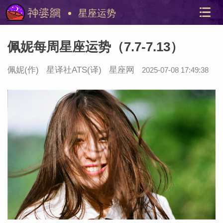
星座运势
佩妮每周星座运势（7.7-7.13）
佩妮(作)
星译社ATS
(译)
星座网
2025-07-08 17:49:38
美国神
站内导