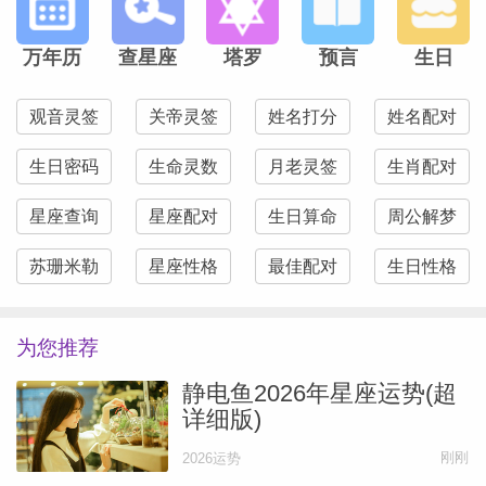
事业运势金星三分冥王星激活你的财务宫，
可能带来资源共享或合作机会，但需注意权
万年历
查星座
塔罗
预言
生日
力动态。财富运势可能有较大收入或投资机
会，但需谨慎评估风险，避免冲动。爱情运
观音灵签
关帝灵签
姓名打分
姓名配对
势单身：...
[阅读全文]
生日密码
生命灵数
月老灵签
生肖配对
星座查询
星座配对
生日算命
周公解梦
静电鱼射手座一周运势（7.7-7.13）
苏珊米勒
星座性格
最佳配对
生日性格
事业运势摩羯座满月影响你的财务宫，可能
带来收入增长或财务目标的实现，但需审视
为您推荐
支出习惯。财富运势可能完成财务计划，但
静电鱼2026年星座运势(超
土星逆行提醒你关注长期稳定性。爱情运势
详细版)
单身：满...
[阅读全文]
刚刚
2026运势