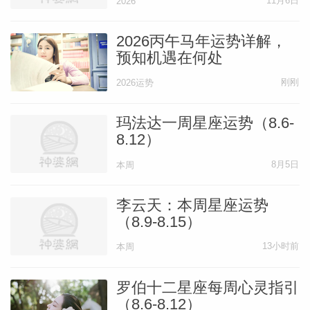
的波动性需谨慎管理。爱情运势单身：你的
11月6日
2026
独特魅力...
[阅读全文]
2026丙午马年运势详解，
预知机遇在何处
静电鱼双鱼座一周运势（7.7-7.13）
刚刚
2026运势
事业运势土星逆行影响你的社交宫，可能重
玛法达一周星座运势（8.6-
8.12）
新评估团队或职业目标，避免盲目跟从。财
富运势财务稳定，但可能因社交活动增加开
8月5日
本周
支，注意预算分配。爱情运势单身：金星三
李云天：本周星座运势
分冥王星...
[阅读全文]
（8.9-8.15）
13小时前
本周
本文作者
静电鱼
罗伯十二星座每周心灵指引
（8.6-8.12）
星座运势专家