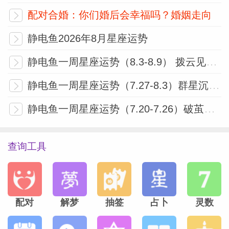
创意支出增加，注意预算管理。爱情运势单
配对合婚：你们婚后会幸福吗？婚姻走向
身：满月...
[阅读全文]
静电鱼2026年8月星座运势
静电鱼一周星座运势（8.3-8.9） 拨云见日，废墟上的理性重构
静电鱼天秤座一周运势（7.7-7.13）
静电鱼一周星座运势（7.27-8.3）群星沉寂期的灵魂休整与复盘忠告
事业运势金星三分冥王星影响你的学习或沟
静电鱼一周星座运势（7.20-7.26）破茧与加冕：风暴过后的秩序重组
通领域，可能带来深刻的项目或新技能，但
需专注。财富运势可能因学习或旅行产生额
查询工具
外开支，谨慎规划以保持财务平衡。爱情运
势单身：...
[阅读全文]
静电鱼天蝎座一周运势（7.7-7.13）
配对
解梦
抽签
占卜
灵数