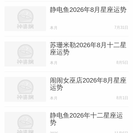
静电鱼摩羯座一周运势（7.7-7.13）
静电鱼2026年8月星座运势
事业运势满月在你的星座，职业上可能迎来
7月31日
本月
高光时刻或完成重要目标，但需平衡个人与
苏珊米勒2026年8月十二星
工作需求。财富运势收入稳定，但可能因事
座运势
业投入而增加开支，注意预算。爱情运势单
8月5日
本月
身：你的...
[阅读全文]
闹闹女巫店2026年8月星座
静电鱼水瓶座一周运势（7.7-7.13）
运势
8月1日
本月
事业运势天王星进入你的沟通宫，带来创意
项目或新合作机会，但需避免信息过载。财
静电鱼2026年十二星座运
势
富运势可能因新项目有额外收入，但天王星