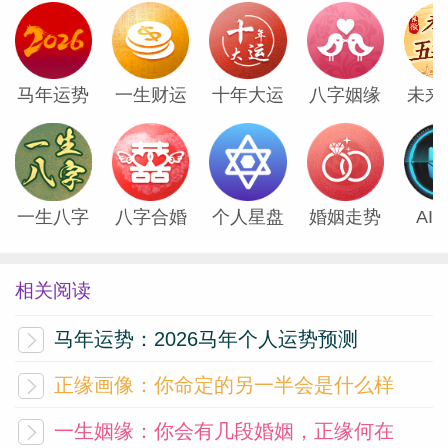
静电鱼狮子座一周运势（7.7-7.13）
马年运势
一生财运
十年大运
八字姻缘
未来
事业运势金星三分冥王星激发你在事业领域
的热情，可能带来深刻的项目或领导机会，
但需注意权力斗争。财富运势可能因事业进
展获得额外收入，但避免因野心而超支。爱
一生八字
八字合婚
个人星盘
婚姻走势
AI
情运势单...
[阅读全文]
相关阅读
静电鱼处女座一周运势（7.7-7.13）
马年运势：2026马年个人运势预测
事业运势摩羯座满月照亮你的创意宫，可能
正缘画像：你命定的另一半会是什么样
完成重要项目或展现才华，但需平衡工作与
一生姻缘：你会有几段婚姻，正缘何在
生活。财富运势财务稳定，但可能因娱乐或