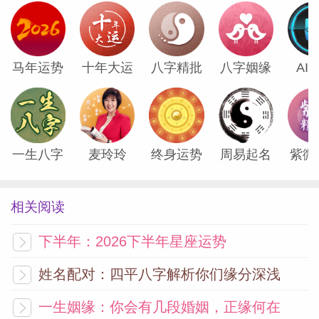
星座女神水瓶座2025年12月运势
在工作方面本月，你在工作方面的运势中等
马年运势
十年大运
八字精批
八字姻缘
AI
偏上，整体上你的工作节奏还是比较舒适
的，虽然偶有小插曲出现，但不会给你带来
实质性的阻碍。不过在钱这方面，部分朋友
可能拿不到...
[阅读全文]
一生八字
麦玲玲
终身运势
周易起名
紫微
星座女神双鱼座2025年12月运势
相关阅读
在工作方面本月，你在工作方面的运势呈上
下半年：2026下半年星座运势
升趋势，在事业中你善于展示与表达自己，
姓名配对：四平八字解析你们缘分深浅
容易获得外界尤其是公众的关注与认可，部
一生姻缘：你会有几段婚姻，正缘何在
分朋友会迎来明显的事业上升期！上旬，你