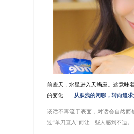
前些天，水星进入天蝎座。这意味
的变化
——
从肤浅的闲聊，转向追求
谈话不再流于表面
，
对话会自然而
过
“
单刀直入
”
而让一些人感到不适
。