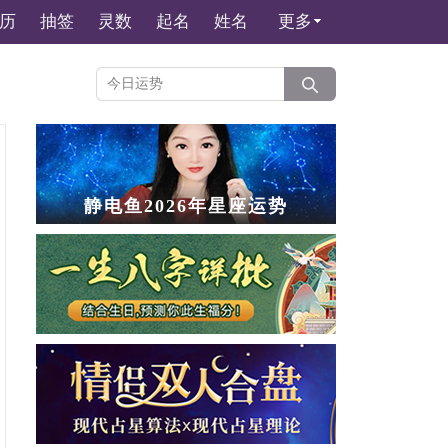
历
抽签
灵数
起名
姓名
更多
静电鱼2026年星座运势