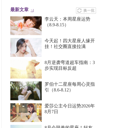
最新文章
换一批
李云天：本周星座运势
（8.9-8.15）
今天起！四大星座人缘开
挂！社交圈直接拉满
8月逆袭弯道超车指南：3
步实现目标反超
罗伯十二星座每周心灵指
引（8.6-8.12）
爱莎公主今日运势2026年
8月7日
8月会脱单的星座！好友