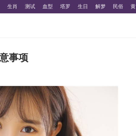
生肖
测试
血型
塔罗
生日
解梦
民俗
黄
注意事项