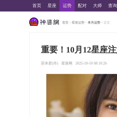
首页
星座
运势
配对
大师
查询
首页
>
星座运势
>
本月运势
> 正文
美国神婆星座网
重要！10月12星座
苏米君(作)
星座网
2025-10-10 08:10:26