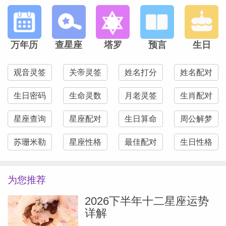
不应成为束缚你的枷锁。
水瓶座
万年历
查星座
塔罗
预言
生日
过去五个月的内在成长与自我淬炼，此刻迎
观音灵签
关帝灵签
姓名打分
姓名配对
来检验时刻。随着冥王星在水瓶座及你的身
生日密码
生命灵数
月老灵签
生肖配对
份领域转为顺行，你将感受到微妙却不可否
星座查询
星座配对
生日算命
周公解梦
认的转变。当你看清正在成为的自己，或许
已决定放下那些束缚你力量的旧有形象。如
苏珊米勒
星座性格
最佳配对
生日性格
今势头重现，个人蜕变将持续成形，你的声
音亦将愈发坚定。你已非昔日模样——这正
为您推荐
是关键所在。请信任正在显现的一切。
2026下半年十二星座运势
详解
双鱼座