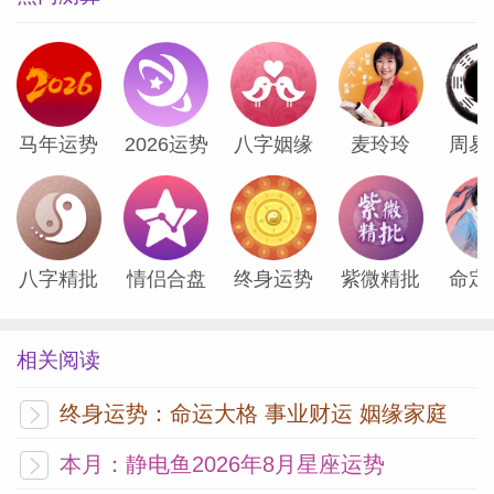
此刻正是审视根源、回溯过往、探寻内心锚
点并付诸行动的时机。冥王星正穿越你命盘
中的家庭宫，邀请你将沉淀的思考转化为行
动。这可能涉及搬迁、家庭关系调整，或空
马年运势
2026运势
八字姻缘
麦玲玲
周易
间共享模式的深刻变革。本质上，这个阶段
关乎由内而外地蜕变为更强大的自己，并构
建支撑人生新篇章的生活基石。
八字精批
情侣合盘
终身运势
紫微精批
命定
射手座
相关阅读
冥王星进驻你的沟通宫，思绪与言语将焕发
终身运势：命运大格 事业财运 姻缘家庭
前所未有的清晰与锋芒。历经五个月审视自
我表达方式与真实情感的契合度后，此刻正
本月：静电鱼2026年8月星座运势
是开启重要对话、修复亲情纽带或重启搁置