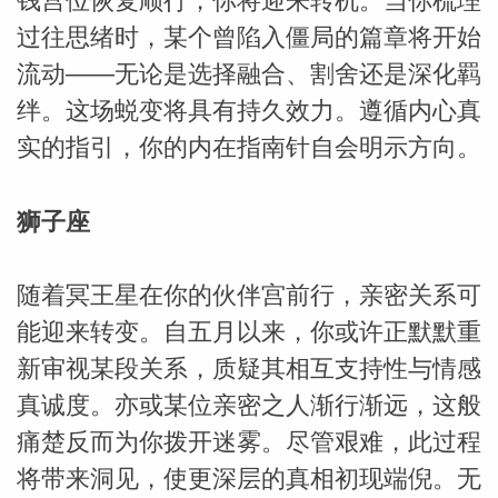
钱宫位恢复顺行，你将迎来转机。当你梳理
过往思绪时，某个曾陷入僵局的篇章将开始
流动——无论是选择融合、割舍还是深化羁
绊。这场蜕变将具有持久效力。遵循内心真
实的指引，你的内在指南针自会明示方向。
狮子座
随着冥王星在你的伙伴宫前行，亲密关系可
能迎来转变。自五月以来，你或许正默默重
新审视某段关系，质疑其相互支持性与情感
真诚度。亦或某位亲密之人渐行渐远，这般
痛楚反而为你拨开迷雾。尽管艰难，此过程
将带来洞见，使更深层的真相初现端倪。无