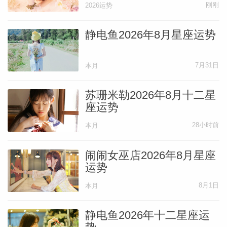
刚刚
2026运势
过去数月你或许一直在梳理隐秘的情绪、潜
静电鱼2026年8月星座运势
意识的恐惧或陈旧的故事，这段时光用于辨
别哪些事物曾助益于你，哪些则不然。随着
7月31日
本月
冥王星此刻在星盘最隐秘的区域向前推进，
苏珊米勒2026年8月十二星
情感层面的工作也在同步深化。无论是释放
座运势
痛苦的叙事，还是以解放自我的方式重新定
28小时前
本月
义它，都昭示着潜意识层面的蜕变正在发
生。请珍视这个过程，为更轻盈、更真实的
闹闹女巫店2026年8月星座
自我腾出空间。
运势
8月1日
本月
静电鱼2026年十二星座运