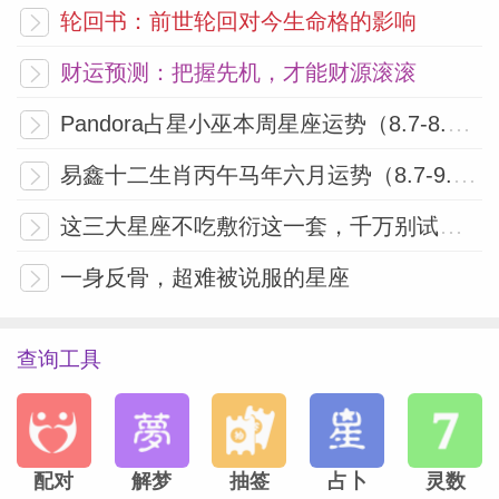
轮回书：前世轮回对今生命格的影响
写作计划的良机。思维模式的转变已然发
生，此刻的言语应当彰显你内在成长的轨
财运预测：把握先机，才能财源滚滚
迹。
Pandora占星小巫本周星座运势（8.7-8.13）
易鑫十二生肖丙午马年六月运势（8.7-9.6）
摩羯座
这三大星座不吃敷衍这一套，千万别试探！
随着冥王星在你的收入宫恢复顺行，财务事
一身反骨，超难被说服的星座
务将重启流动。过去五个月里，你或许重新
审视了财务状况或安全感与价值感的来源。
查询工具
此刻你已蓄势待发，准备做出持久改变。新
的收入来源、优先事项的调整，或对自身价
值更深刻的认知都可能浮现。无论如何，你
与物质财富的关系正在转变，提醒你：它们
配对
解梦
抽签
占卜
灵数