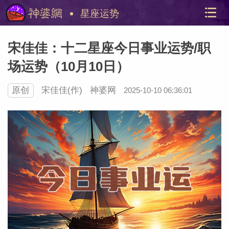
星座运势
宋佳佳：十二星座今日事业运势/职
场运势（10月10日）
原创
宋佳佳(作)
神婆网
2025-10-10 06:36:01
美国神
站内导