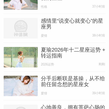
37小时前
性格
感情里“说变心就变心”的星
座男
38小时前
爱情
夏瑜2026年十二星座运势 +
转运指南
刚刚
2026运势
分手后断联是基操，从不给
前任留念想的星座女
39小时前
爱情
心地善良，拥有菩萨心肠的