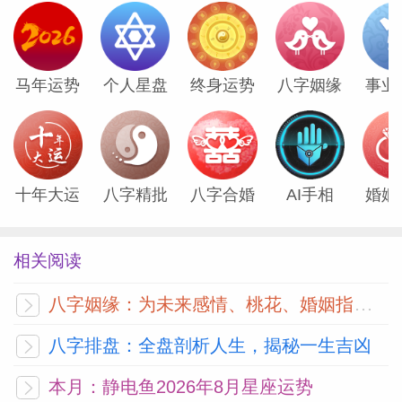
水瓶座 Aquarius
马年运势
个人星盘
终身运势
八字姻缘
事业
水瓶是反PUA先锋，目前还没出现能给他
洗脑的人物呢，你给他画饼、你给他承诺，
你觉得他会信吗？他可能还会反问你拿什么
给他实现承诺！水瓶从始至终都是最清醒的
十年大运
八字精批
八字合婚
AI手相
婚姻
那一个。
相关阅读
双鱼座 Pisces
八字姻缘：为未来感情、桃花、婚姻指明方向
双鱼只是表面上看起来比较单纯，其实他的
八字排盘：全盘剖析人生，揭秘一生吉凶
心思很细腻。在职场中，你给他画饼、给他
本月：静电鱼2026年8月星座运势
承诺，其实都没有用，他只是表面上给你点