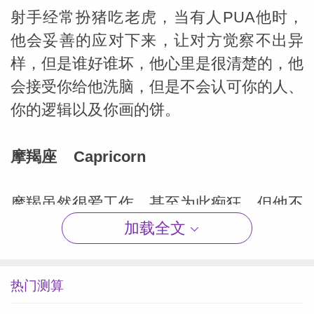
射手经常扮猪吃老虎，当有人PUA他时，
他会妥善的应对下来，让对方觉察不出异
样，但是谁好谁坏，他心里是很清楚的，他
会接受你给他洗脑，但是不会认可你的人、
你的逻辑以及你画的饼。
摩羯座 Capricorn
摩羯虽然很爱工作，甚至为此痴狂，但他不
是傻子，当他的付出和努力换不回应有的回
加载全文
报时，人家才不会继续呢！所以在职场中，
一般人是无法PUA他的，报酬不到位，说
热门测算
啥都白费。