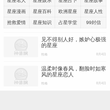
星座名人
星座娱乐
星座占卜
星座故事
星座漫画
星座百科
欧洲星座
星座人性
抢救爱情
星座知识
占星学堂
99封信
见不得别人好，嫉妒心极强
的星座
8月4日
性格
温柔时像春风，翻脸时如寒
风的星座恋人
8月4日
性格
关键时刻别掉链！盘点十二
星座的危机处理难能力