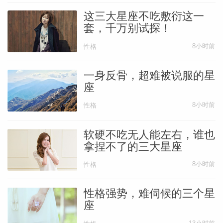
这三大星座不吃敷衍这一
套，千万别试探！
8小时前
性格
一身反骨，超难被说服的星
座
8小时前
性格
软硬不吃无人能左右，谁也
拿捏不了的三大星座
8小时前
性格
性格强势，难伺候的三个星
座