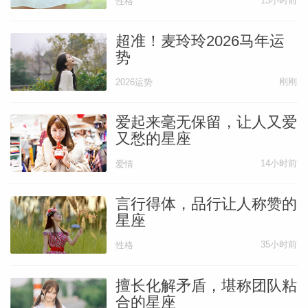
13小时前
性格
超准！麦玲玲2026马年运
势
刚刚
2026运势
爱起来毫无保留，让人又爱
又愁的星座
14小时前
爱情
言行得体，品行让人称赞的
星座
35小时前
性格
擅长化解矛盾，堪称团队粘
合的星座