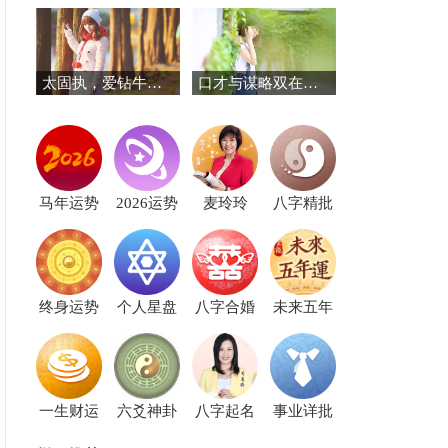
太固执，爱钻牛角的三个星座
口才与谋略双在线！这三个星座赢在起跑线
马年运势
2026运势
麦玲玲
八字精批
终身运势
个人星盘
八字合婚
未来五年
一生财运
六爻神卦
八字起名
事业详批