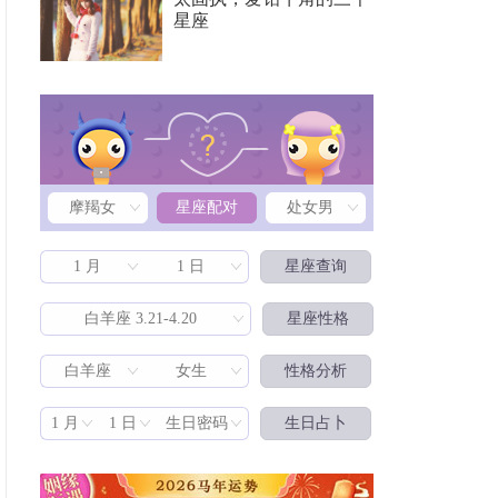
星座
摩羯女
星座配对
处女男
1 月
1 日
星座查询
白羊座 3.21-4.20
星座性格
白羊座
女生
性格分析
星座配对
1 月
1 日
生日密码
生日占卜