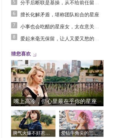
分手后断联是基操，从不给前任留念想的星座女
擅长化解矛盾，堪称团队粘合的星座
小事也会吃醋的星座女，太在意关系里的安全感
爱起来毫无保留，让人又爱又愁的星座
猜您喜欢
嘴上高冷，但心里最在乎你的星座
脾气火爆不好惹，异常护短的星座
爱钻牛角尖的三个星座女