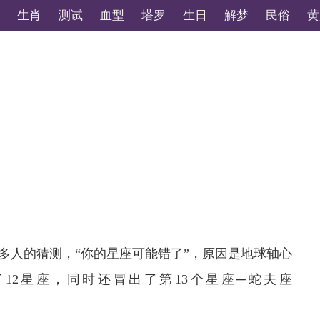
生肖
测试
血型
塔罗
生日
解梦
民俗
黄
多人的猜测，“你的星座可能错了”，原因是地球轴心
了12星座，同时还冒出了第13个星座─蛇夫座