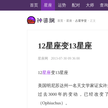
首页
星座
运势
配对
大师
查询
首页
>
星座
>
占星学堂
> 正文
美国神婆星座网
12星座变13星座
星座网
2013-07-30 09:36:00
12
星座
变13星座
美国明尼苏达州一名天文学家证实许
过去3000年的变动，已经改变
（Ophiuchus）。