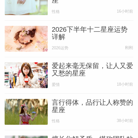
座
那些已经过时又累赘的态度。
16小时前
性格
你要知道，不是每一个伴侣都是母亲的化
2026下半年十二星座运势
详解
身。
刚刚
2026运势
除了那些不理智的恐惧，我们偶尔从伴侣身
爱起来毫无保留，让人又爱
上感受到，或是加诸在伴侣身上的愤怒和凌
又愁的星座
辱，通常都可以“追溯”至婴幼儿时期。
18小时前
爱情
你要知道，小孩并非总是那么可爱、黏人又
言行得体，品行让人称赞的
星座
柔弱的。
38小时前
性格
英国心理分析学家梅兰妮·克莱因（Melanie