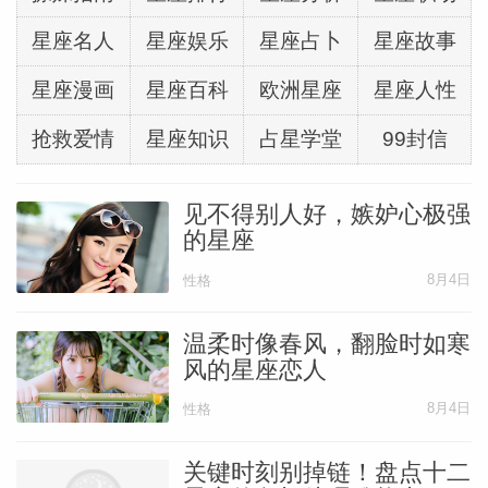
些特质。
星座名人
星座娱乐
星座占卜
星座故事
我们必须让天性的黑暗面曝光，然后才能获
星座漫画
星座百科
欧洲星座
星座人性
得净化和重生。
抢救爱情
星座知识
占星学堂
99封信
以前我们为了否认自己的黑暗面，往往会压
见不得别人好，嫉妒心极强
抑积藏于内心深处的巨大精神能量，但坦承
的星座
自己的恶毒、残忍或愤怒，并不代表要恣
8月4日
性格
意“表现”出这些情绪。
温柔时像春风，翻脸时如寒
风的星座恋人
表现这些情绪通常会扩张这些负面能量，可
能会造成更多意料之外的伤害。
8月4日
性格
关键时刻别掉链！盘点十二
这里的重点在于“承认”，又能控制这些爆炸