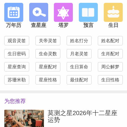
失去母爱不仅意味着失去一个亲近的人，同
万年历
查星座
塔罗
预言
生日
时也象征着遗弃和死亡。
观音灵签
关帝灵签
姓名打分
姓名配对
我们很多人会将婴儿时期的问题投射到往后
生日密码
生命灵数
月老灵签
生肖配对
的关系中。
星座查询
星座配对
生日算命
周公解梦
我们如果担心父母不再爱我们，或是担心父
苏珊米勒
星座性格
最佳配对
生日性格
母可能会背叛我们，这些忧虑都可能会引发
或唤起失去爱人的至深恐惧。
为您推荐
当我们成年之后，进入亲密关系中，也可能
莫测之星2026年十二星座
运势
会有同样的恐惧，误以为自己是依赖着这一