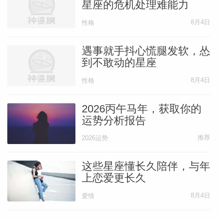
星座的危机处理难能力
性的情绪。
8月4日
性格
我们如果能与本性中愤怒能量的根源重新联
遇事就手抖心慌腿发软，怂
结，并在内心里控制住这股能量，最后就能
到不敢动的星座
把这股能量从原先的既定模式里释放出来。
8月4日
性格
2026丙午马年，获取你的
这股能量一旦被转移，就能有意识并更有效
运势分析报告
率地与灵魂结合，或是以建设性的方式呈现
推荐
2026运势
出来。
这些星座懂长久陪伴，与年
我知道，在原始情绪的原汁中苦熬闷煮，直
上恋爱更长久
到一切准备妥当后再转移情绪，并不是很愉
8月4日
爱情
快的过程。