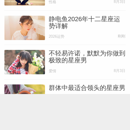
我们比较无法自我确立的特质，或是更深层
8月3日
性格
的生存态度，也会“活灵活现”地展现在目前
静电鱼2026年十二星座运
关系的危机中。
势详解
刚刚
2026运势
我们可以借由多年的生活磨练所累积的成熟
度与智慧，去“清除”过去的一些残渣。
不轻易许诺，默默为你做到
极致的星座男
这些残渣已经影响或模糊了我们对人生、对
8月3日
爱情
自己以及对其他人的看法。
群体中最适合领头的星座男
第八宫的礼物就是更清晰地认识自己，更能
8月1日
性格
掌控自己、释放自己，然后让自己重生，尽
量别被不必要的包袱阻挠，继续朝着未来的
十二星座会在小事上栽跟头
人生前进。
吗