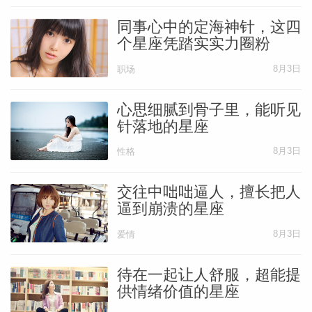
相信“父亲是个混蛋”的小女孩长大会成为一
同事心中的定海神针，这四
个深信“男人都是混蛋”的女人，而根据精神
个星座凭踏实实力圈粉
决定论的法则，我们具备一种神秘又可怕的
8月3日
职场
能力，会吸引那些最符合幼年臆想的人进入
自己的人生，继而发生预期中的情节。
心思细腻到骨子里，能听见
针落地的星座
8月3日
性格
即使事实并非如此，我们也很可能会用那种
角度去看待对方。
交往中咄咄逼人，擅长把人
逼到崩溃的星座
我们制造了这么多复杂的情节，就是要证明
8月3日
爱情
自己是对的。孩童时期的残砖破瓦都会在第
八宫中被挖掘出来。
待在一起让人舒服，超能提
供情绪价值的星座