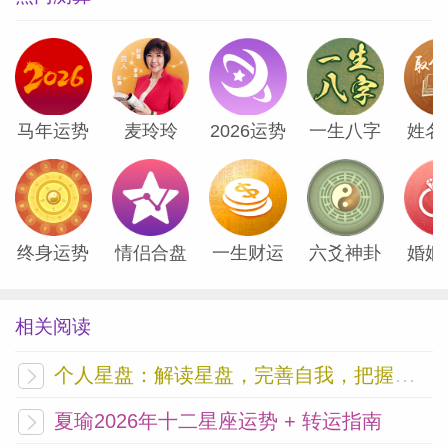
英国伊丽莎白女王一世时代的人认为，性高
潮就是一种“小死亡”。
马年运势
麦玲玲
2026运势
一生八字
姓名
许多有关性的本质，都可以从第八宫的配置
看出端倪。
终身运势
情侣合盘
一生财运
六爻神卦
婚姻
关系是改变自我的催化剂。
第八宫会透过现在的关系，挖出之前尚未解
相关阅读
决的议题，特别是那些幼年时期与父母之间
个人星盘：解读星盘，完善自我，把握未来
的议题。
夏瑜2026年十二星座运势 + 转运指南