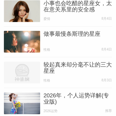
小事也会吃醋的星座女，太
在意关系里的安全感
但谁说第八宫的功课是轻松又愉快的呢？
8月4日
爱情
第八宫会让我们重新去检视目前关系中的问
做事最慢条斯理的星座
题，也可以看出幼年时期与父母相处的遭遇
会如何影响现在的关系。
8月4日
性格
我们会根据小时候对环境的认知来认定自己
较起真来却分毫不让的三大
星座
是什么样的人，然后假设会有什么样的人生
在外面等着我们。
8月3日
性格
2026年，个人运势详解(专
这些想法或“剧本”通常会无意识地持续影响
业版)
着成年后的我们。
推荐
2026运势