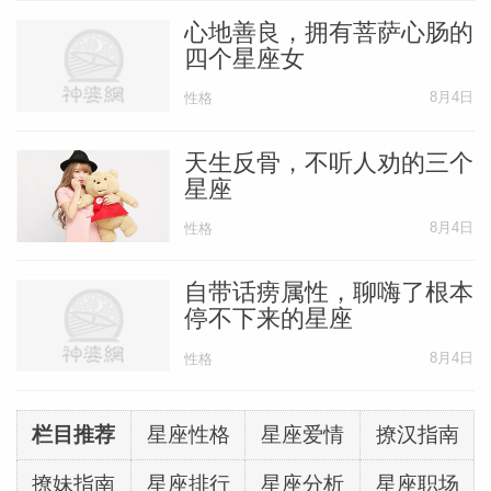
心地善良，拥有菩萨心肠的
四个星座女
就像珀耳塞福涅被绑架到地府一样，我们在
一段非常紧张的关系中，也会去探索自己的
8月4日
性格
内心深处，发现自己最原始的特质：忌妒、
天生反骨，不听人劝的三个
贪婪、羡慕、愤怒、沸腾的热情、掌控权力
星座
的需求，以及隐藏在文明教养之下的毁灭幻
8月4日
性格
想。
自带话痨属性，聊嗨了根本
停不下来的星座
我们只能透过认识并接受“心中的野兽”，才
能够自我转化。
8月4日
性格
如果我们不知道心中的野兽就在那里，就无
栏目推荐
星座性格
星座爱情
撩汉指南
法产生任何改变，也无法转化自己谴责的那
撩妹指南
星座排行
星座分析
星座职场