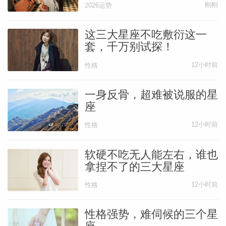
份关系而活着。
刚刚
2026运势
这三大星座不吃敷衍这一
在一段关系中，诸如“如果你离开我，我就
套，千万别试探！
会死”、“我不能没有你”的请求和呐喊，只不
12小时前
性格
过是显示了幼年时期困难关系的暗潮汹涌，
已经波及到目前这一段关系的现实层面。
一身反骨，超难被说服的星
座
当然在年幼时，母亲一旦离开了，我们可能
12小时前
性格
真的会死，但长大成人后，我们已经具备解
软硬不吃无人能左右，谁也
决生存需求的能力，不太可能因为母亲离开
拿捏不了的三大星座
就活不下去了。
12小时前
性格
当我们把这些隐藏、未被解决的恐惧掀开来
性格强势，难伺候的三个星
时，第八宫的考验和混乱就会帮助我们摆脱