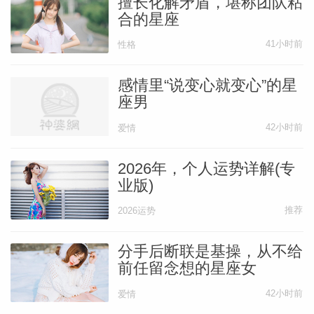
擅长化解矛盾，堪称团队粘
Klein）曾经描述婴儿天性的另一面，根据
合的星座
她的看法，小孩因为完全无法照顾自己，所
41小时前
性格
以一旦旁人不了解或无法满足他的需求时，
就会感到非常沮丧。
感情里“说变心就变心”的星
座男
即使最有经验的母亲也无法永远精确地解读
42小时前
爱情
一个哭闹的小孩到底需要什么，而小孩的沮
2026年，个人运势详解(专
丧时常会爆发成极端的敌意。
业版)
推荐
2026运势
我们因为早期经验留下的深刻印象，所以心
中都会有一个“愤怒的婴儿”。
分手后断联是基操，从不给
前任留念想的星座女
如果现阶段的伴侣在某些方面阻碍了我们，
42小时前
爱情
那个愤怒的婴儿就会再度苏醒。