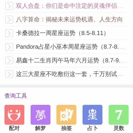
这种过程的目的是让一个人净化，然后获得
双人合盘：你们是命中注定的灵魂伴侣吗？
重生。
八字算命：揭秘未来运势机遇、人生方向
我们一生中的第一份关系，通常是与母亲或
卡桑德拉一周星座运势（8.5-8.11）
承担母亲角色的其他人建立的。
Pandora占星小巫本周星座运势（8.7-8.13）
易鑫十二生肖丙午马年六月运势（8.7-9.6）
这一份关系极具影响力，而这并不令人意
外。
这三大星座不吃敷衍这一套，千万别试探！
因为我们依赖她而活。
查询工具
所有的人诞生到这个世界，都极有可能受到
伤害，除非有一个强势而练达的人保护并关
配对
解梦
抽签
占卜
灵数
爱我们，要不然存活的几率是十分渺茫的。