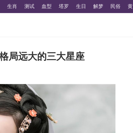
生肖
测试
血型
塔罗
生日
解梦
民俗
黄
格局远大的三大星座