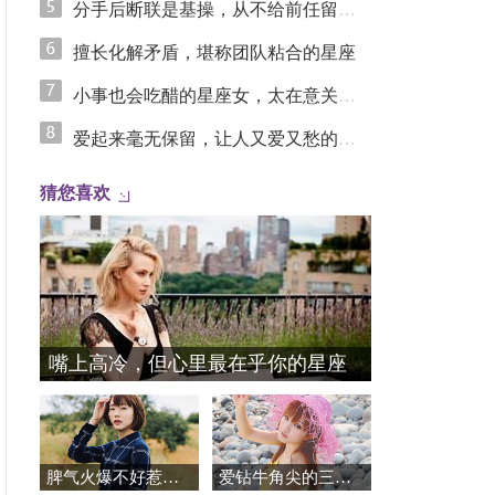
分手后断联是基操，从不给前任留念想的星座女
擅长化解矛盾，堪称团队粘合的星座
小事也会吃醋的星座女，太在意关系里的安全感
爱起来毫无保留，让人又爱又愁的星座
猜您喜欢
嘴上高冷，但心里最在乎你的星座
脾气火爆不好惹，异常护短的星座
爱钻牛角尖的三个星座女