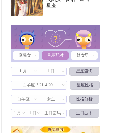
星座
摩羯女
星座配对
处女男
1 月
1 日
星座查询
白羊座 3.21-4.20
星座性格
白羊座
女生
性格分析
星座配对
1 月
1 日
生日密码
生日占卜