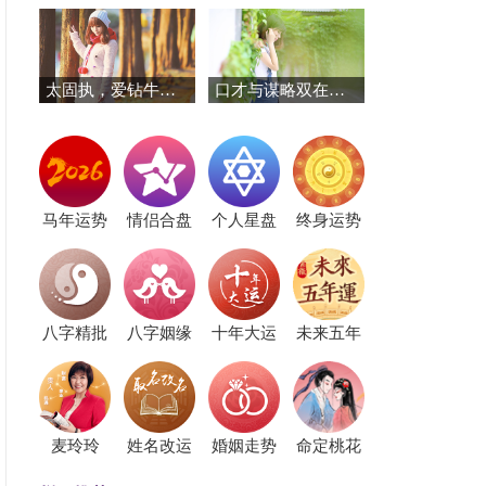
太固执，爱钻牛角的三个星座
口才与谋略双在线！这三个星座赢在起跑线
马年运势
情侣合盘
个人星盘
终身运势
八字精批
八字姻缘
十年大运
未来五年
麦玲玲
姓名改运
婚姻走势
命定桃花