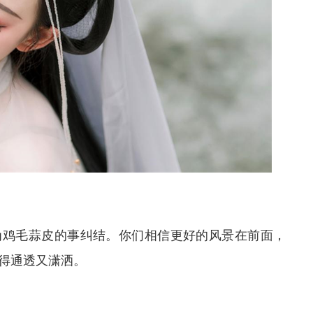
为鸡毛蒜皮的事纠结。你们相信更好的风景在前面，
得通透又潇洒。