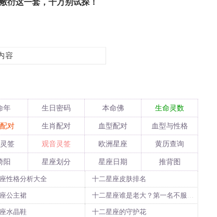
敷衍这一套，千万别试探！
内容
命年
生日密码
本命佛
生命灵数
配对
生肖配对
血型配对
血型与性格
灵签
观音灵签
欧洲星座
黄历查询
绮阳
星座划分
星座日期
推背图
座性格分析大全
十二星座皮肤排名
座公主裙
十二星座谁是老大？第一名不服不行！
座水晶鞋
十二星座的守护花