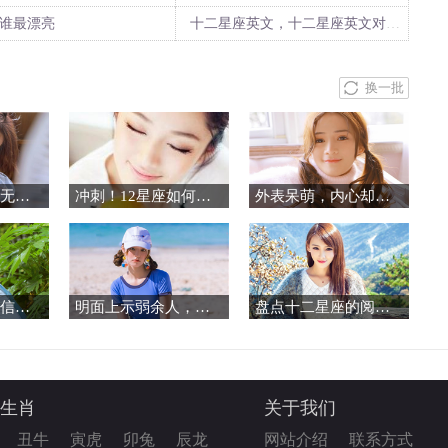
座谁最漂亮
十二星座英文，十二星座英文对照表
换一批
活得独立，问心无愧的星座
冲刺！12星座如何抓住五月最后的金桃花
外表呆萌，内心却满是城府的星座
哪些星座女值得信赖，与其共度一生？
明面上示弱余人，暗地里有心机的星座
盘点十二星座的阅读偏好，解读灵魂的密码
生肖
关于我们
丑牛
寅虎
卯兔
辰龙
网站介绍
联系方式