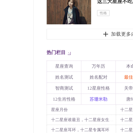
这三大星座不吃
性格
加载更多
热门栏目
星座查询
万年历
本
姓名测试
姓名配对
最佳
智商测试
12星座性格
关帝
12生肖性格
苏珊米勒
唐
星座月份
十二星
十二星座谁最丑，十二星座女生谁最丑
十二星
十二星座耳环，十二星专属耳环
十二星