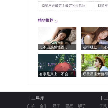
12星座谁最穷？最穷的是你吗
12星
精华推荐
走不出感情怪圈，为了前任可以发疯的星座
有事是真上，不会妥协的三大星座
十二星座
十二
白羊
金牛
双子
巨蟹
狮子
子鼠