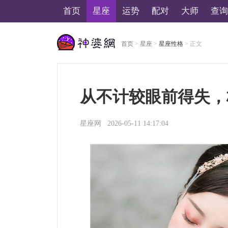
首页
星座
运势
配对
大师
查询
首页
>
星座
>
星座性格
> 正文
美国神婆星座网
从不计较眼前得失，
星座网
2026-05-11 14:17:04