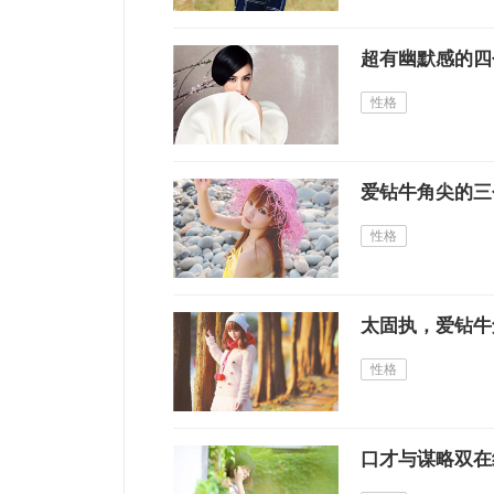
超有幽默感的四
性格
爱钻牛角尖的三
性格
太固执，爱钻牛
性格
口才与谋略双在