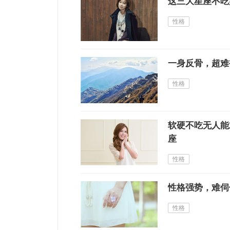
这三大星座不吃
性格
一身反骨，超难
性格
软硬不吃无人能
座
性格
性格强势，难伺
性格