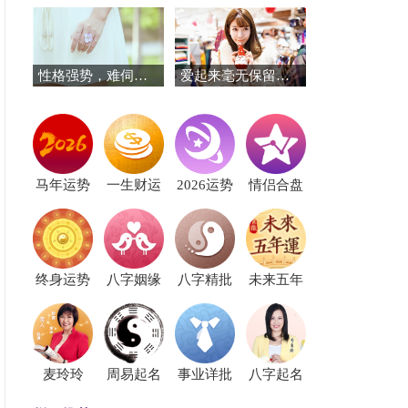
性格强势，难伺候的三个星座
爱起来毫无保留，让人又爱又愁的星座
马年运势
一生财运
2026运势
情侣合盘
终身运势
八字姻缘
八字精批
未来五年
麦玲玲
周易起名
事业详批
八字起名