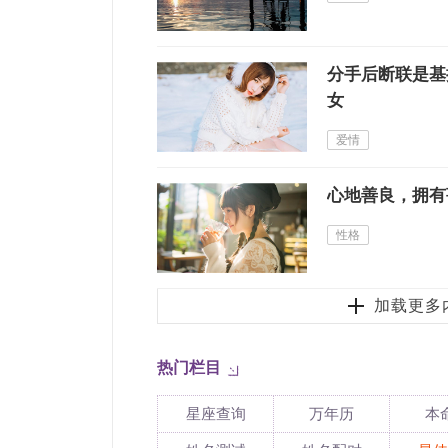
分手后断联是基
女
爱情
心地善良，拥有
性格
加载更多
热门栏目
星座查询
万年历
本