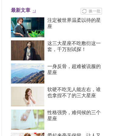
最新文章
换一批
注定被世界温柔以待的星
座
这三大星座不吃敷衍这一
套，千万别试探！
一身反骨，超难被说服的
星座
软硬不吃无人能左右，谁
也拿捏不了的三大星座
性格强势，难伺候的三个
星座
爱起来毫无保留，让人又