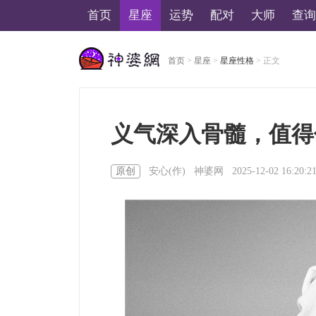
首页
星座
运势
配对
大师
查询
首页
>
星座
>
星座性格
> 正文
美国神婆星座网
义气深入骨髓，值得
原创
安心(作)
神婆网
2025-12-02 16:20:2