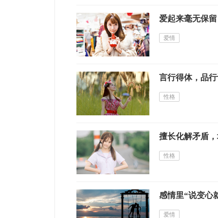
爱起来毫无保留
爱情
言行得体，品行
性格
擅长化解矛盾，
性格
感情里“说变心
爱情