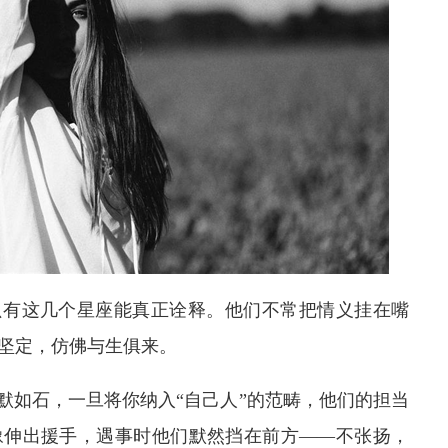
只有这几个星座能真正诠释。他们不常把情义挂在嘴
坚定，仿佛与生俱来。
默如石，一旦将你纳入“自己人”的范畴，他们的担当
豫伸出援手，遇事时他们默然挡在前方——不张扬，