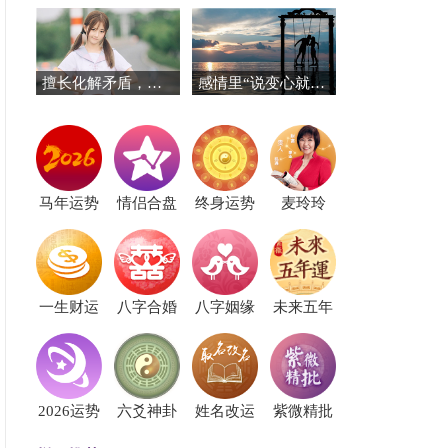
擅长化解矛盾，堪称团队粘合的星座
感情里“说变心就变心”的星座男
马年运势
情侣合盘
终身运势
麦玲玲
一生财运
八字合婚
八字姻缘
未来五年
2026运势
六爻神卦
姓名改运
紫微精批