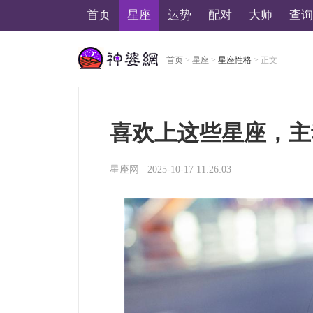
首页
星座
运势
配对
大师
查询
首页
>
星座
>
星座性格
> 正文
美国神婆星座网
喜欢上这些星座，主
星座网
2025-10-17 11:26:03