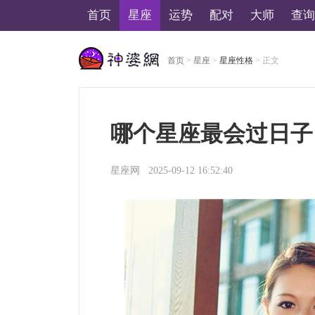
首页
星座
运势
配对
大师
查询
首页
>
星座
>
星座性格
> 正文
美国神婆星座网
哪个星座最会过日子
星座网
2025-09-12 16:52:40