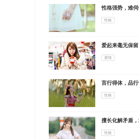
性格强势，难伺
性格
爱起来毫无保留
爱情
言行得体，品行
性格
擅长化解矛盾，
性格