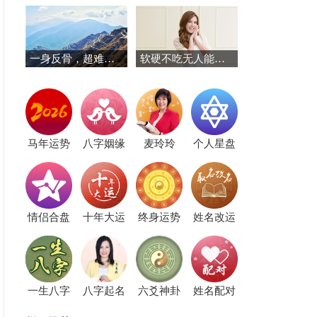
一身反骨，超难被说服的星座
软硬不吃无人能左右，谁也拿捏不了的三大星座
马年运势
八字姻缘
麦玲玲
个人星盘
情侣合盘
十年大运
终身运势
姓名改运
一生八字
八字起名
六爻神卦
姓名配对