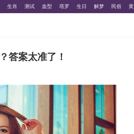
生肖
测试
血型
塔罗
生日
解梦
民俗
黄
？答案太准了！