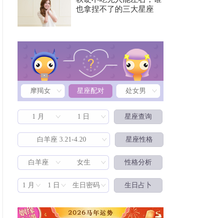
也拿捏不了的三大星座
摩羯女
星座配对
处女男
1 月
1 日
星座查询
白羊座 3.21-4.20
星座性格
白羊座
女生
性格分析
星座配对
1 月
1 日
生日密码
生日占卜