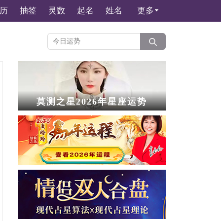
历
抽签
灵数
起名
姓名
更多
莫测之星2026年星座运势